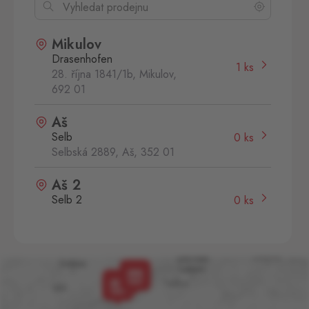
Mikulov
Drasenhofen
1 ks
28. října 1841/1b, Mikulov,
692 01
Aš
Selb
0 ks
Selbská 2889, Aš,
352 01
Aš 2
Selb 2
0 ks
Selbská 2723, Aš,
352 01
Broumov
Mähring
0 ks
Stará rota 115, Broumov,
348 15