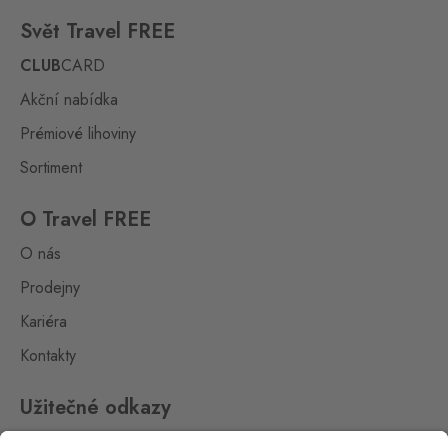
Kraslice
Svět Travel FREE
Klingenthal
0 ks
Hraničná 11, Kraslice,
CLUB
CARD
358 01
Akční nabídka
Loučná pod
Prémiové lihoviny
Klínovcem
Oberwiesenthal
0 ks
Sortiment
Loučná 198, Loučná pod
Klínovcem - Vejprty,
431 91
O Travel FREE
O nás
Petrovice
Bahratal
Prodejny
0 ks
Petrovice 578, Petrovice,
Kariéra
403 37
Kontakty
Petrovice Fashion
Store
Užitečné odkazy
Bahratal
0 ks
Petrovice 578, Petrovice,
Impressum