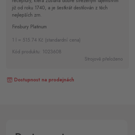
receptury, která zůstává dobře střeženým tajemstvím
již od roku 1740, a je šestkrát destilován z těch
nejlepších zrn.
Finsbury Platinum
1 l = 515.74 Kč (standardní cena)
Kód produktu: 1023608
Strojově přeloženo
Dostupnost na prodejnách