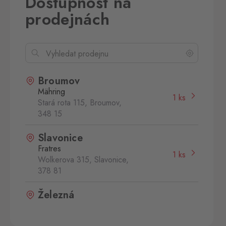
Dostupnost na
prodejnách
Broumov
Mähring
1 ks
Stará rota 115, Broumov,
348 15
Slavonice
Fratres
1 ks
Wolkerova 315, Slavonice,
378 81
Železná
Eslarn
1 ks
Železná 3, Bělá nad