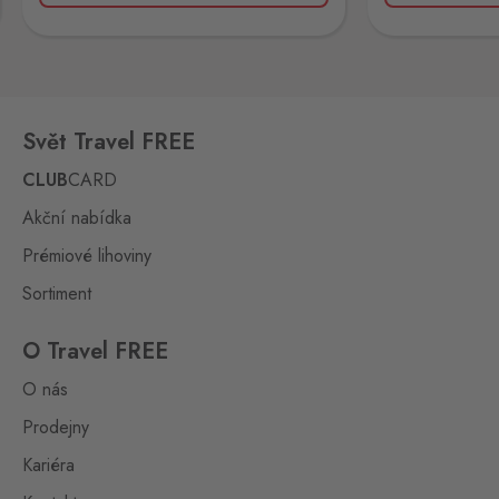
Hevlín
Laa an der Thaya
0 ks
Hevlín 459, Hevlín,
671 69
Hřensko
Svět Travel FREE
Schmilka
0 ks
Hřensko 87, Hřensko,
CLUB
CARD
407 17
Akční nabídka
Kraslice
Prémiové lihoviny
Klingenthal
0 ks
Hraničná 11, Kraslice,
Sortiment
358 01
O Travel FREE
Loučná pod
O nás
Klínovcem
Oberwiesenthal
0 ks
Prodejny
Loučná 198, Loučná pod
Kariéra
Klínovcem - Vejprty,
431 91