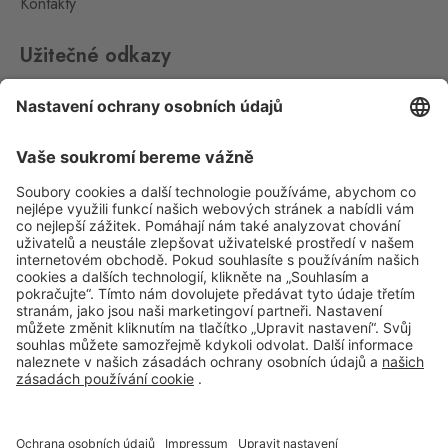
Kontakty
Mikulov
Drasenhofen
0 ks
Užitečné odkazy
28. října 1841/1b, Mikulov,
692 01
Impressum
Whistleblowing
Petrovice
Bahratal
Ochrana osobních údajů
0 ks
Petrovice 578, Petrovice,
403 37
Aplikace Travel FREE ke stažení
Petrovice Fashion
Store
Bahratal
0 ks
Petrovice 578, Petrovice,
403 37
Sledujte nás na sociálních sitích
Pomezí
Schirnding
0 ks
Pomezí nad Ohří 56,
Pomezí nad Ohří,
350 02