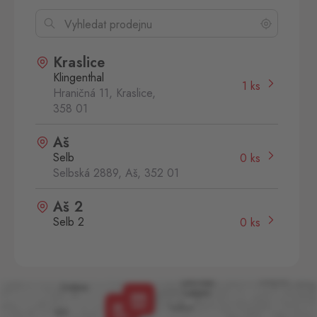
Kraslice
Klingenthal
1 ks
Hraničná 11, Kraslice,
358 01
Aš
Selb
0 ks
Selbská 2889, Aš,
352 01
Aš 2
Selb 2
0 ks
Selbská 2723, Aš,
352 01
Broumov
Mähring
0 ks
Stará rota 115, Broumov,