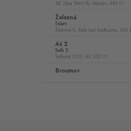
28. října 1841/1b, Mikulov,
692 01
Železná
Eslarn
Železná 3, Bělá nad Radbuzou,
345 
Aš 2
Selb 2
Selbská 2723, Aš,
352 01
Broumov
Mähring
Stará rota 115, Broumov,
348 15
Cínovec
Zinnwald
Cínovec 294, Dubí - Teplice 1,
415 0
České Velenice
Gmünd