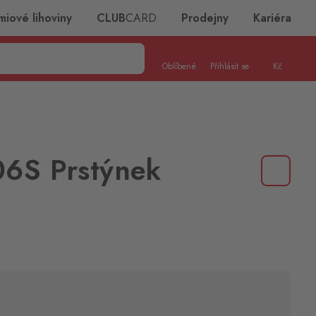
miové lihoviny
CLUB
CARD
Prodejny
Kariéra
Oblíbené
Přihlásit se
Kč
06S Prstýnek