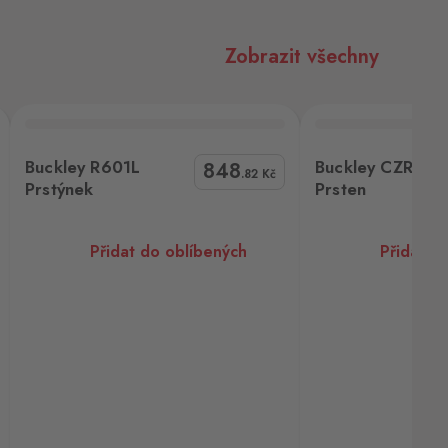
Zobrazit všechny
Buckley CZR550L Prsten
Buckley RING
Buckley R601L
Buckley CZR550
848
.82
Kč
Prstýnek
Prsten
Přidat do oblíbených
Přidat d