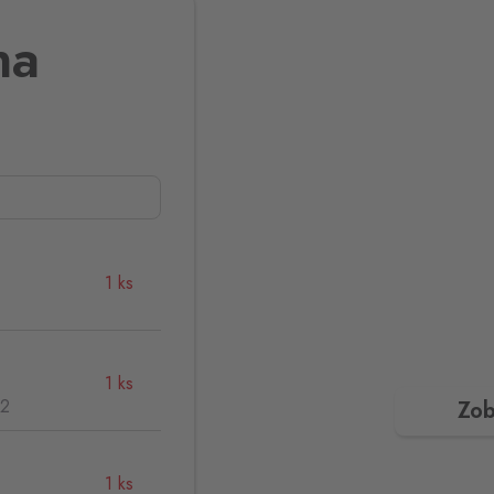
na
1 ks
1 ks
32
Zob
1 ks