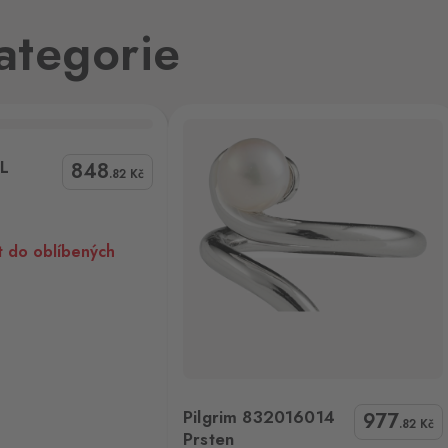
0 ks
,
ategorie
0 ks
Buckley R601L Prstýnek
5L
848
.82
Kč
0 ks
t do oblíbených
0 ks
jmo,
832016014 Prsten
Pilgrim 832016014
977
.82
Kč
Prsten