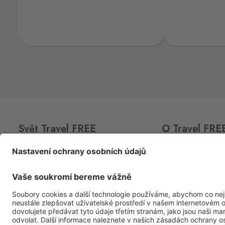
Laa an der Thaya
Hevlín 459, Hevlín,
671 69
Hřensko
Schmilka
Hřensko 87, Hřensko,
407 17
Kraslice
Klingenthal
Hraničná 11, Kraslice,
358 01
Loučná pod Klínovcem
Svět Travel FREE
O Travel FRE
Oberwiesenthal
Loučná 198, Loučná pod Klínovcem -
CLUB
CARD
O nás
Vejprty,
431 91
Akční nabídka
Prodejny
Petrovice
Prémiové lihoviny
Kariéra
Bahratal
Sortiment
Kontakty
Petrovice 578, Petrovice,
403 37