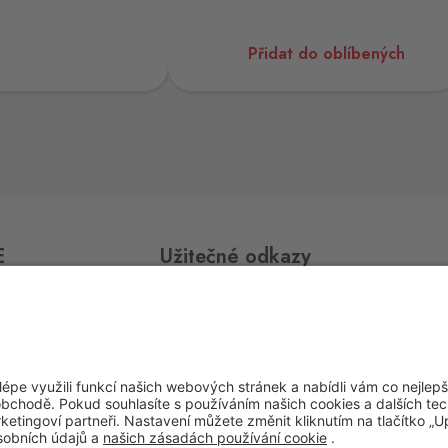
0 ks
Přidat do oblíbených
0 ks
0 ks
E
Užitečné odkazy
0 ks
Impressum
Whistleblowing
Ochrana osobních údajů
0 ks