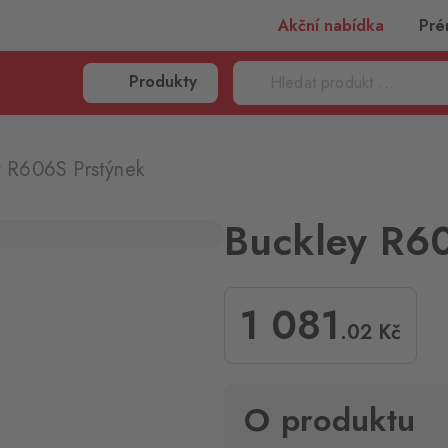
Akční nabídka
Pré
Produkty
y R606S Prstýnek
Buckley R6
1 081
.02
Kč
O produktu