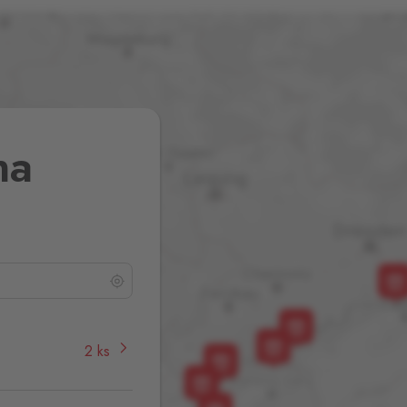
na
2 ks