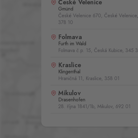
České Velenice
Gmünd
České Velenice 670, České Velenice
378 10
Folmava
Furth im Wald
Folmava č.p. 15, Česká Kubice,
345 
Kraslice
Klingenthal
Hraničná 11, Kraslice,
358 01
Mikulov
Drasenhofen
28. října 1841/1b, Mikulov,
692 01
Studánky
Weigetschlag
Studánky 92, Vyšší Brod,
382 73