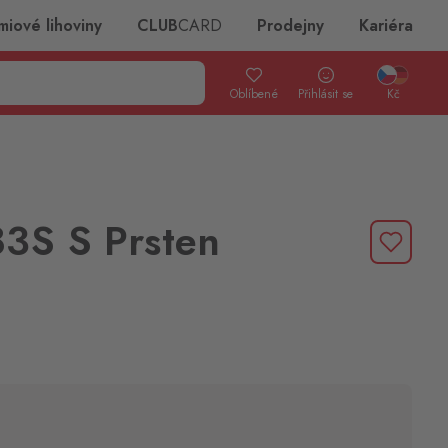
miové lihoviny
CLUB
CARD
Prodejny
Kariéra
Oblíbené
Přihlásit se
Kč
3S S Prsten