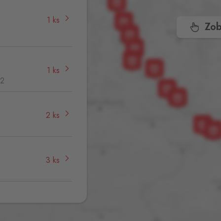
1 ks
,
Zob
1 ks
32
2 ks
3 ks
1 ks