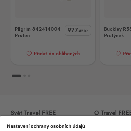
Cínovec
Zinnwald
Buckley R585S Prstýnek
Bu
Cínovec 294, Dubí - Teplice 1,
415 0
Pilgrim 842414004
Buckley R5
977
.82
Kč
Prsten
Prstýnek
Dolní Dvořiště
Wullowitz
Dolní Dvořiště 219, Dolní Dvořiště,
Přidat do oblíbených
Při
382 72
Halámky
Neunagelberg
Halámky 138, Nová Ves nad Lužnicí,
378 09
Hatě
Kleinhaugsdorf
Svět Travel FREE
O Travel FRE
Chvalovice-Hatě 196, Chvalovice-Zno
669 02
CLUB
CARD
O nás