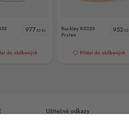
0 ks
ckley R532S Prsten
Buckley CZR552L Prsten
1
85S
Buckley R532S
977
952
.82
Kč
.0
Prsten
0 ks
dat do oblíbených
Přidat do oblíbených
0 ks
E
Užitečné odkazy
0 ks
jmo,
Impressum