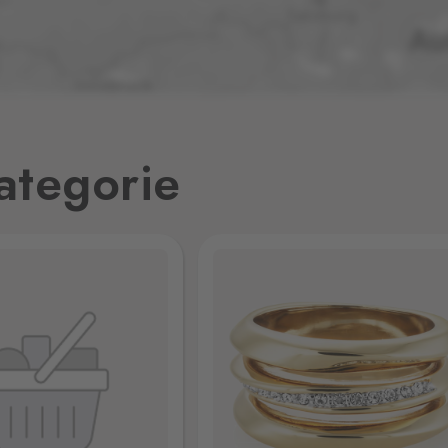
1 ks
1 ks
ategorie
1 ks
26
0 ks
0 ks