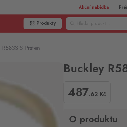
Akční nabídka
Pré
Produkty
y R583S S Prsten
Buckley R58
487
.62
Kč
O produktu