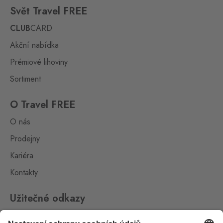
Kraslice
Svět Travel FREE
Klingenthal
0 ks
Hraničná 11, Kraslice,
CLUB
CARD
358 01
Akční nabídka
Loučná pod
Prémiové lihoviny
Klínovcem
Oberwiesenthal
0 ks
Sortiment
Loučná 198, Loučná pod
Klínovcem - Vejprty,
431 91
O Travel FREE
O nás
Mikulov
Drasenhofen
Prodejny
0 ks
28. října 1841/1b, Mikulov,
Kariéra
692 01
Kontakty
Petrovice
Bahratal
0 ks
Užitečné odkazy
Petrovice 578, Petrovice,
403 37
Impressum