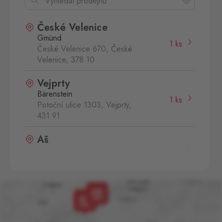
České Velenice
Gmünd
1 ks
České Velenice 670, České
Velenice,
378 10
Vejprty
Bärenstein
1 ks
Potoční ulice 1303, Vejprty,
431 91
Aš
Selb
0 ks
Selbská 2889, Aš,
352 01
Aš 2
Selb 2
0 ks
Selbská 2723, Aš,
352 01