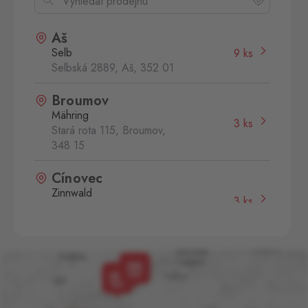
Aš
Selb
9 ks
Selbská 2889, Aš,
352 01
Broumov
Mähring
3 ks
Stará rota 115, Broumov,
348 15
Cínovec
Zinnwald
3 ks
Cínovec 294, Dubí - Teplice
1,
415 01
České Velenice
Gmünd
2 ks
České Velenice 670, České
Velenice,
378 10