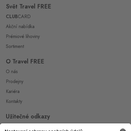
Svět Travel FREE
Potůčky
CLUB
CARD
Johanngeorgenstadt
3 ks
Potůčky 155, Potůčky,
Akční nabídka
362 35
Prémiové lihoviny
Rozvadov 1
Sortiment
Waidhaus 1
10 ks
Hraniční přechod Rozvadov,
O Travel FREE
Rozvadov,
348 07
O nás
Rožany
Prodejny
Sohland
2 ks
Kariéra
Rožany 150, Šluknov,
407 77
Kontakty
Slavonice
Fratres
2 ks
Užitečné odkazy
Wolkerova 315, Slavonice,
378 81
Impressum