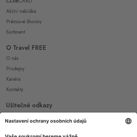
CLUB
CARD
Akční nabídka
Prémiové lihoviny
Sortiment
O Travel FREE
O nás
Prodejny
Kariéra
Kontakty
Užitečné odkazy
Impressum
Whistleblowing
Ochrana osobních údajů