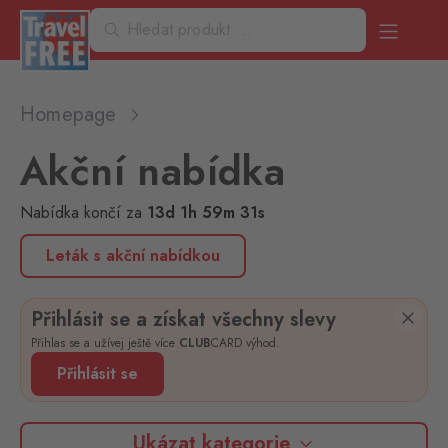
Homepage
Akční nabídka
Nabídka končí
za
13
d
1
h
59
m
31
s
Leták s akční nabídkou
Přihlásit se a získat všechny slevy
Přihlas se a užívej ještě více
CLUB
CARD výhod.
Přihlásit se
Ukázat kategorie