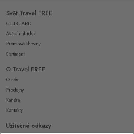
Svět Travel FREE
CLUB
CARD
Akční nabídka
Prémiové lihoviny
Sortiment
O Travel FREE
O nás
Prodejny
Kariéra
Kontakty
Užitečné odkazy