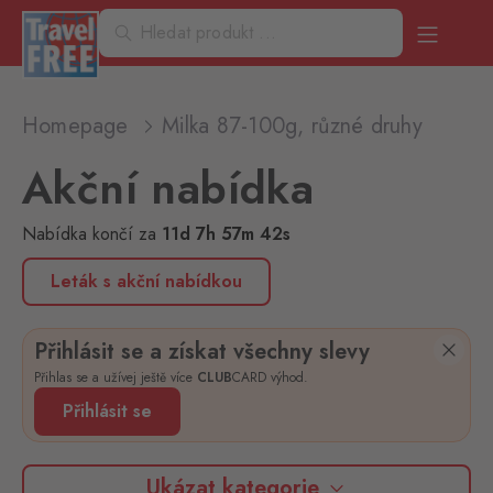
Homepage
Milka 87-100g, různé druhy
Akční nabídka
Nabídka končí
za
11
d
7
h
57
m
42
s
Leták s akční nabídkou
Přihlásit se a získat všechny slevy
Přihlas se a užívej ještě více
CLUB
CARD výhod.
Přihlásit se
Ukázat kategorie