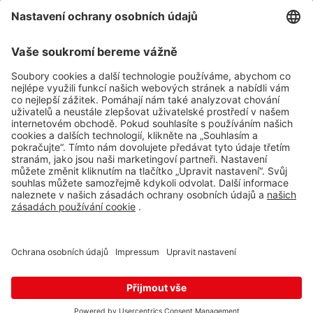
Impressum
Whistleblowing
Ochrana osobních údajů
Aplikace Travel FREE ke stažení
Sledujte nás na sociálních sitích
© 2026 Travel FREE a.s. Všechna práva vyhrazena.