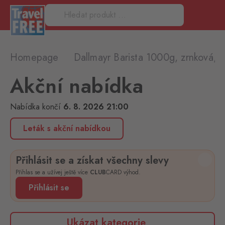
Homepage
Dallmayr Barista 1000g, zrnková, 
Akční nabídka
Nabídka končí
6. 8. 2026 21:00
Leták s akční nabídkou
Přihlásit se a získat všechny slevy
Přihlas se a užívej ještě více
CLUB
CARD výhod.
Přihlásit se
Ukázat kategorie