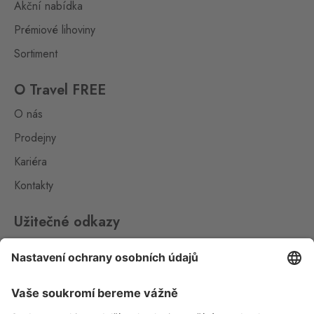
Akční nabídka
Prémiové lihoviny
Sortiment
O Travel FREE
O nás
Prodejny
Kariéra
Kontakty
Užitečné odkazy
Impressum
Whistleblowing
Ochrana osobních údajů