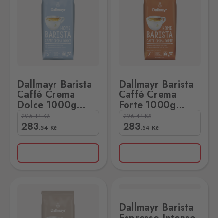
Dallmayr Barista
Dallmayr Barista
Caffé Crema
Caffé Crema
Dolce 1000g
Forte 1000g
zrnková
zrnková
296.44
Kč
296.44
Kč
283
283
.54
Kč
.54
Kč
000g zrnková
ayr Barista Espresso Intenso 1000g zrnková
Dallmayr Barista
Espresso Intenso