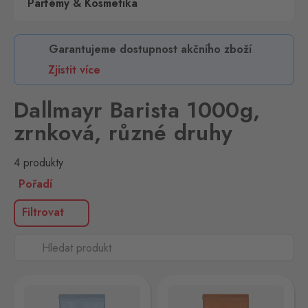
Parfémy & Kosmetika
Garantujeme dostupnost akčního zboží
Zjistit více
Dallmayr Barista 1000g,
zrnková, různé druhy
4 produkty
Pořadí
Filtrovat
 1000g zrnková
yr Barista Caffé Crema Forte 1000g zrnková