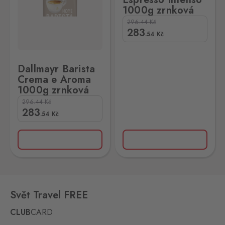
1000g zrnková
296.44
Kč
283
.54
Kč
Dallmayr Barista
Crema e Aroma
1000g zrnková
296.44
Kč
283
.54
Kč
Svět Travel FREE
CLUB
CARD