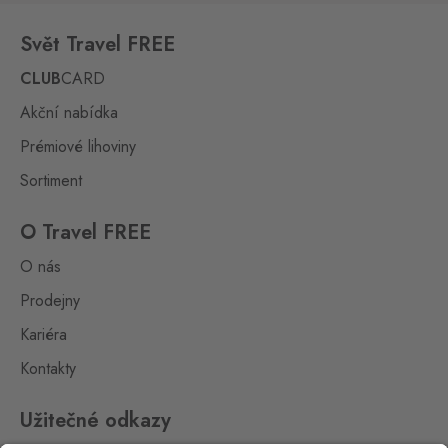
Svět Travel FREE
CLUB
CARD
Akční nabídka
Prémiové lihoviny
Sortiment
O Travel FREE
O nás
Prodejny
Kariéra
Kontakty
Užitečné odkazy