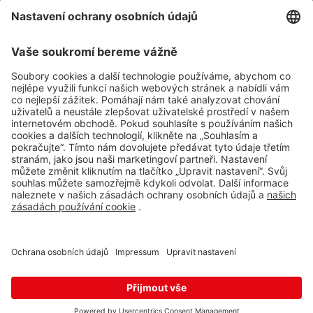
Impressum
Whistleblowing
Ochrana osobních údajů
Aplikace Travel FREE ke stažení
Sledujte nás na sociálních sitích
© 2026 Travel FREE a.s. Všechna práva vyhrazena.