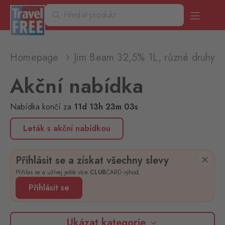
Homepage
Jim Beam 32,5% 1L, různé druhy
Akční nabídka
Nabídka končí
za
11
d
13
h
23
m
03
s
Leták s akční nabídkou
Přihlásit se a získat všechny slevy
Přihlas se a užívej ještě více
CLUB
CARD výhod.
Přihlásit se
Ukázat kategorie