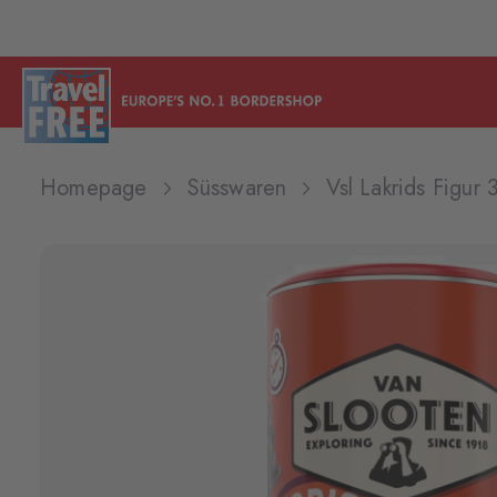
Homepage
Süsswaren
Vsl Lakrids Figur