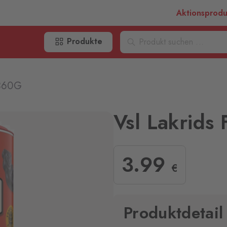
Aktionsprod
Produkte
 360G
Vsl Lakrids
3
.99
€
Produktdetail