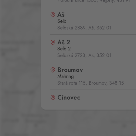
Potoční ulice 1303, Vejprty,
431 91
Aš
Selb
Selbská 2889, Aš,
352 01
Aš 2
Selb 2
Selbská 2723, Aš,
352 01
Broumov
Mähring
Stará rota 115, Broumov,
348 15
Cínovec
Zinnwald
Cínovec 294, Dubí - Teplice 1,
415 0
České Velenice
Gmünd