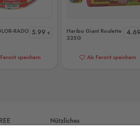
o Giant Roulette 225G
LOO CANDY BURGER 13
0 Stk.
OLOR-RADO
Haribo Giant Roulette
5
.99
4
.6
€
225G
0 Stk.
 Favorit speichern
Als Favorit speichern
0 Stk.
0 Stk.
FREE
Nützliches
Impressum