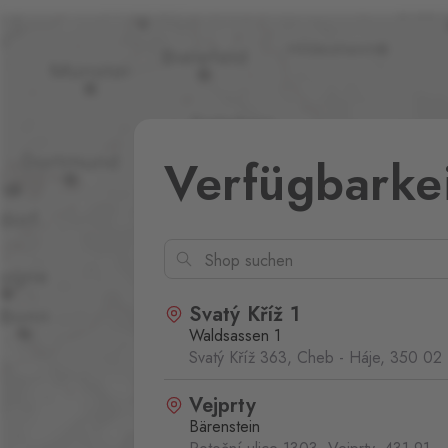
Verfügbarke
Svatý Kříž 1
Waldsassen 1
Svatý Kříž 363, Cheb - Háje,
350 02
Vejprty
Bärenstein