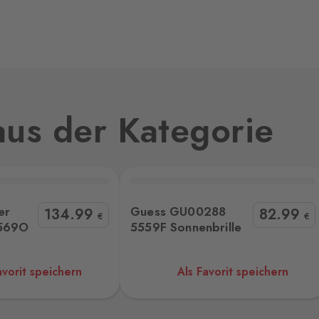
0 Stk.
0 Stk.
us der Kategorie
0 Stk.
jmo,
 5559F Sonnenbrille
Oakley OO918991893060
er
Guess GU00288
134
.99
82
.99
€
€
569O
5559F Sonnenbrille
0 Stk.
avorit speichern
Als Favorit speichern
0 Stk.