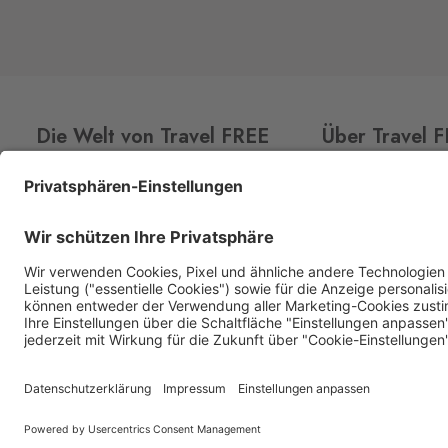
Hřensko 87, Hřensko,
407 17
Kraslice
Klingenthal
Hraničná 11, Kraslice,
358 01
Die Welt von Travel FREE
Über Travel 
Loučná pod Klínovcem
Oberwiesenthal
CLUB
CARD
Über uns
Loučná 198, Loučná pod Klínovcem -
Aktionsangebot
Shops
Vejprty,
431 91
Premium Spirituosen
Kontakt
Mikulov
Sortiment
Drasenhofen
28. října 1841/1b, Mikulov,
692 01
Petrovice
Bahratal
Petrovice 578, Petrovice,
403 37
Petrovice Fashion Store