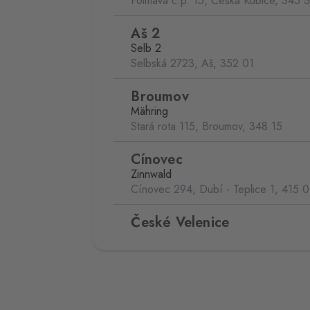
Folmava č.p. 15, Česká Kubice,
345 
Aš 2
Selb 2
Selbská 2723, Aš,
352 01
Broumov
Mähring
Stará rota 115, Broumov,
348 15
Cínovec
Zinnwald
Cínovec 294, Dubí - Teplice 1,
415 0
České Velenice
Gmünd
České Velenice 670, České Velenice
378 10
Dolní Dvořiště