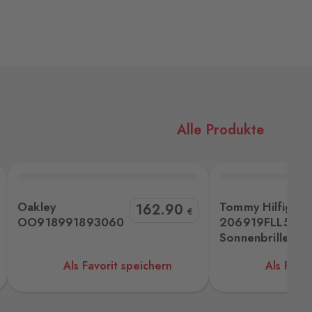
Alle Produkte
Tommy Hilfiger 206919FLL55VI Sonnenbrille
Michael Kors MK1172 1
Oakley
Tommy Hilfiger
162
.90
€
OO918991893060
206919FLL55VI
Sonnenbrille
Als Favorit speichern
Als Favor