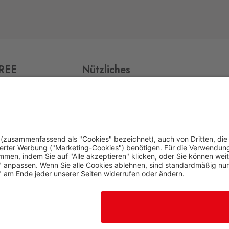
0 Stk.
FREE
Nützliches
Impressum
0 Stk.
Datenschutz
0 Stk.
0 Stk.