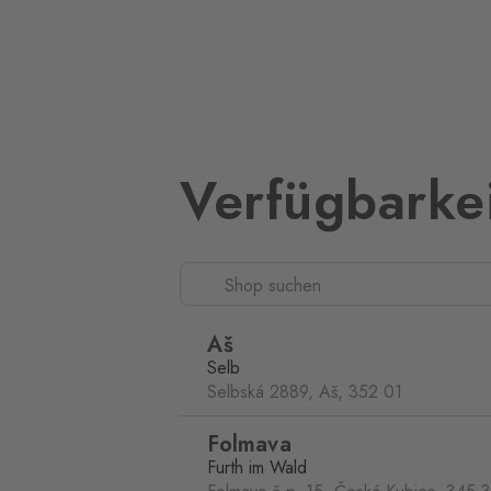
Verfügbarke
Aš
Selb
Selbská 2889, Aš,
352 01
Folmava
Furth im Wald