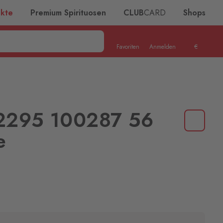
ukte
Premium Spirituosen
CLUB
CARD
Shops
Favoriten
Anmelden
€
2295 100287 56
e