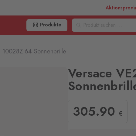
Aktionsprod
Produkte
 10028Z 64 Sonnenbrille
Versace VE
Sonnenbrill
305
.90
€