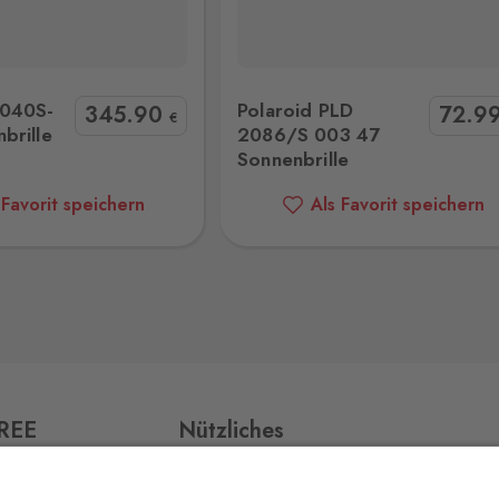
 2086/S 003 47 Sonnenbrille
Michael Kors MK2259U 40348G 52 So
0 Stk.
040S-
Polaroid PLD
345
.90
72
.9
€
brille
2086/S 003 47
Sonnenbrille
0 Stk.
 Favorit speichern
Als Favorit speichern
0 Stk.
0 Stk.
FREE
Nützliches
Impressum