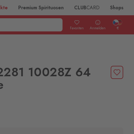
ukte
Premium Spirituosen
CLUB
CARD
Shops
Favoriten
Anmelden
€
2281 10028Z 64
e