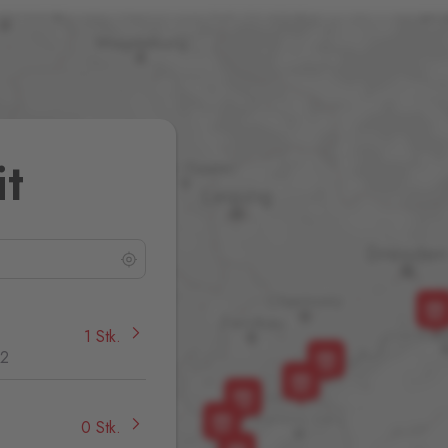
it
1 Stk.
32
0 Stk.