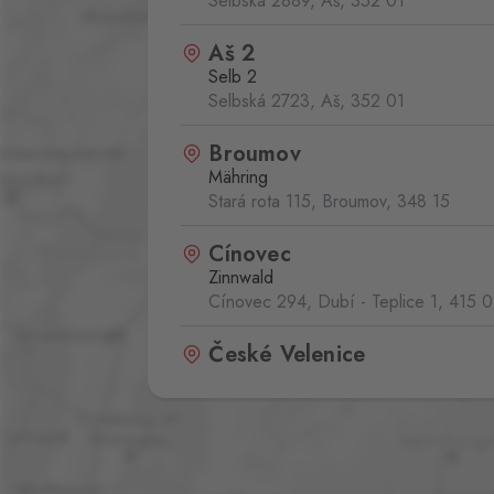
Selbská 2889, Aš,
352 01
Aš 2
Selb 2
Selbská 2723, Aš,
352 01
Broumov
Mähring
Stará rota 115, Broumov,
348 15
Cínovec
Zinnwald
Cínovec 294, Dubí - Teplice 1,
415 0
České Velenice
Gmünd
České Velenice 670, České Velenice
378 10
Dolní Dvořiště