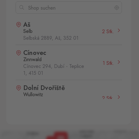
Aš
Selb
2 Stk.
Selbská 2889, Aš,
352 01
Cínovec
Zinnwald
1 Stk.
Cínovec 294, Dubí - Teplice
1,
415 01
Dolní Dvořiště
Wullowitz
2 Stk.
Dolní Dvořiště 219, Dolní
Dvořiště,
382 72
Hřensko
Schmilka
2 Stk.
Hřensko 87, Hřensko,