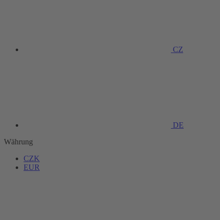
CZ
DE
Währung
CZK
EUR