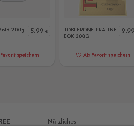
NE PRALINE BOX 300G
Lindt Goldmilk Pretzel 300
5 Stk.
Gold 200g
TOBLERONE PRALINE
5
.99
9
.9
€
BOX 300G
 Favorit speichern
Als Favorit speichern
257 Stk.
13 Stk.
15 Stk.
ří,
FREE
Nützliches