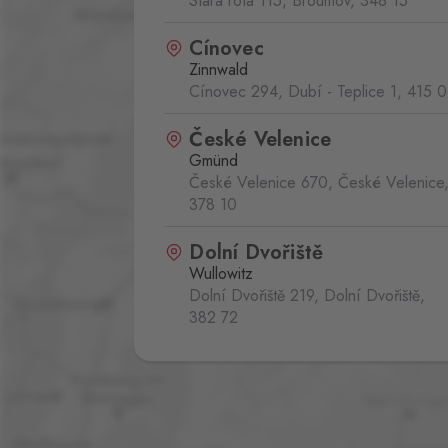
Stará rota 115, Broumov,
348 15
Cínovec
Zinnwald
Cínovec 294, Dubí - Teplice 1,
415 0
České Velenice
Gmünd
České Velenice 670, České Velenice
378 10
Dolní Dvořiště
Wullowitz
Dolní Dvořiště 219, Dolní Dvořiště,
382 72
Folmava
Furth im Wald
Folmava č.p. 15, Česká Kubice,
345 