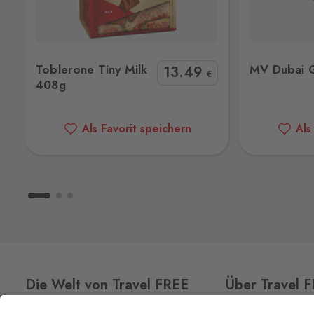
Hraničná 11, Kraslice,
358 01
Loučná pod Klínovcem
MV Dubai Gold 200g
TOBLERO
Oberwiesenthal
Toblerone Tiny Milk
MV Dubai 
13
.49
Loučná 198, Loučná pod Klínovcem -
€
408g
Vejprty,
431 91
Mikulov
Als Favorit speichern
Als
Drasenhofen
28. října 1841/1b, Mikulov,
692 01
Petrovice
Bahratal
Petrovice 578, Petrovice,
403 37
Pomezí
Schirnding
Pomezí nad Ohří 56, Pomezí nad Oh
Die Welt von Travel FREE
Über Travel 
350 02