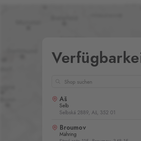
Verfügbarke
Aš
Selb
Selbská 2889, Aš,
352 01
Broumov
Mähring