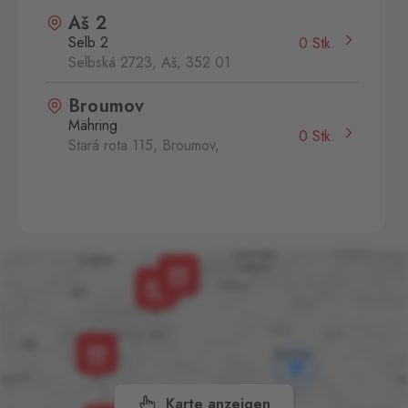
Aš 2
Selb 2
0 Stk.
Selbská 2723, Aš,
352 01
Broumov
Mähring
0 Stk.
Stará rota 115, Broumov,
348 15
Cínovec
Zinnwald
0 Stk.
Cínovec 294, Dubí - Teplice
1,
415 01
České Velenice
Gmünd
0 Stk.
České Velenice 670, České
Velenice,
378 10
Karte anzeigen