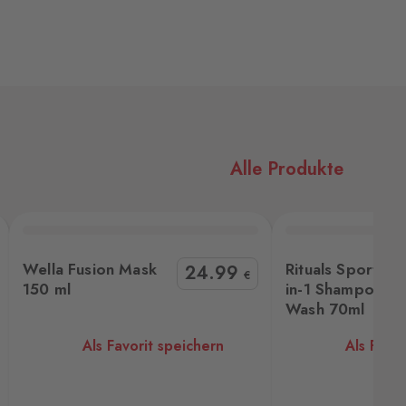
Alle Produkte
uals Sport Sport 2-in-1 Shampoo&Body Wash 70ml
Sol de Janeiro Che
Wella Fusion Mask
Rituals Sport Sp
24
.99
€
150 ml
in-1 Shampoo&
Wash 70ml
Als Favorit speichern
Als Favor