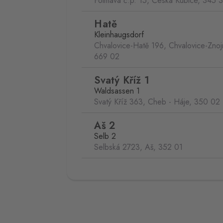
Folmava č.p. 15, Česká Kubice,
345 
Hatě
Kleinhaugsdorf
Chvalovice-Hatě 196, Chvalovice-Zno
669 02
Svatý Kříž 1
Waldsassen 1
Svatý Kříž 363, Cheb - Háje,
350 02
Aš 2
Selb 2
Selbská 2723, Aš,
352 01
Broumov
Mähring
Stará rota 115, Broumov,
348 15
Cínovec