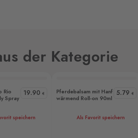
0 Stk.
1
0 Stk.
,
us der Kategorie
0 Stk.
Hanf wärmend Roll-on 90ml
Wella Fusion Mask 150 ml
Rit
o Rio
Pferdebalsam mit Hanf
19
.90
5
.79
€
€
y Spray
wärmend Roll-on 90ml
0 Stk.
avorit speichern
Als Favorit speichern
0 Stk.