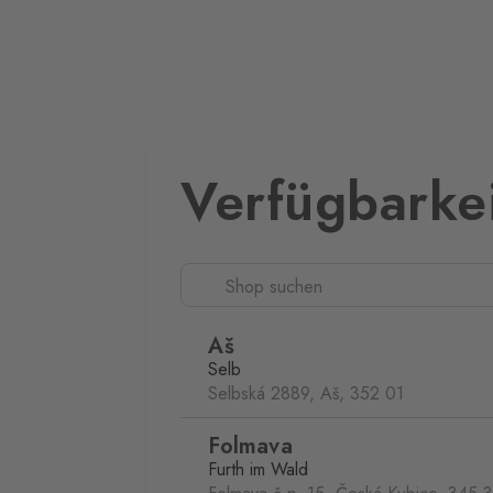
Verfügbarke
Aš
Selb
Selbská 2889, Aš,
352 01
Folmava
Furth im Wald