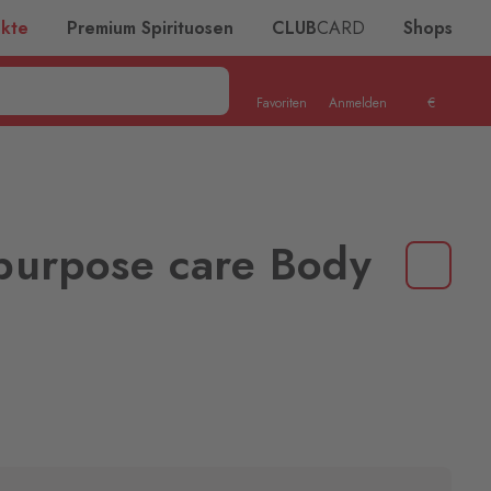
ukte
Premium Spirituosen
CLUB
CARD
Shops
Favoriten
Anmelden
€
purpose care Body