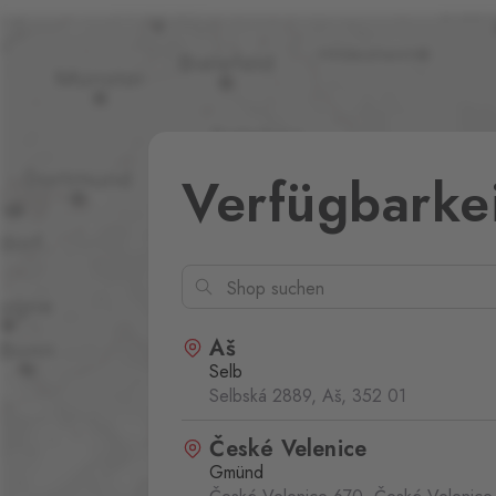
Verfügbarke
Aš
Selb
Selbská 2889, Aš,
352 01
České Velenice
Gmünd