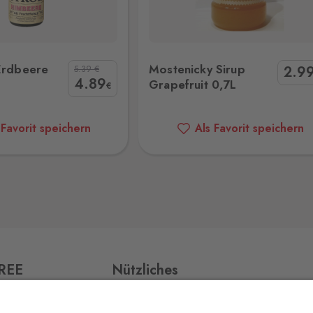
ky Sirup Grapefruit 0,7L
Mostenicky Sirup Blaubeere 
3 Stk.
 Erdbeere
Mostenicky Sirup
2
.9
5.39
€
4
.89
Grapefruit 0,7L
€
 Favorit speichern
Als Favorit speichern
32 Stk.
7 Stk.
7 Stk.
FREE
Nützliches
Impressum