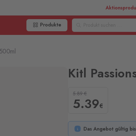
Aktionsprod
Produkte
t 500ml
Kitl Passio
5.89
€
5
.39
€
Das Angebot gültig bi