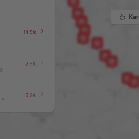
,
Kar
14 Stk.
2 Stk.
32
5 Stk.
jmo,
10 Stk.