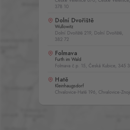
České Velenice 670, České Velenice
378 10
Dolní Dvořiště
Wullowitz
Dolní Dvořiště 219, Dolní Dvořiště,
382 72
Folmava
Furth im Wald
Folmava č.p. 15, Česká Kubice,
345 
Hatě
Kleinhaugsdorf
Chvalovice-Hatě 196, Chvalovice-Zno
669 02
Kraslice
Klingenthal
Hraničná 11, Kraslice,
358 01