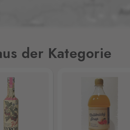
7 Stk.
9 Stk.
us der Kategorie
9 Stk.
v,
21 Stk.
15 Stk.