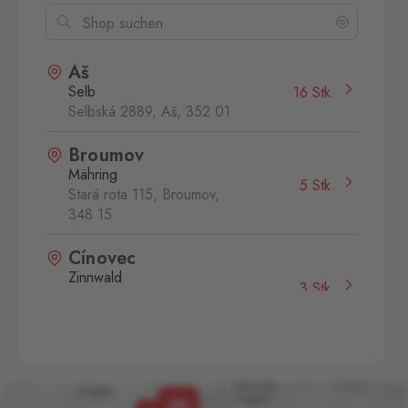
Aš
Selb
16 Stk.
Selbská 2889, Aš,
352 01
Broumov
Mähring
5 Stk.
Stará rota 115, Broumov,
348 15
Cínovec
Zinnwald
3 Stk.
Cínovec 294, Dubí - Teplice
1,
415 01
České Velenice
Gmünd
3 Stk.
České Velenice 670, České