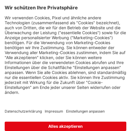
Rožany 150, Šluknov,
407 77
Nützliches
Slavonice
Impressum
Fratres
2 Stk.
Wolkerova 315, Slavonice,
Datenschutz
378 81
Die Travel FREE App zum Download
Strážný
Philippsreut
11 Stk.
Hraniční přechod Strážný 13,
Strážný,
384 43
Svatý Kříž 1
Folge uns auf Social Media
Waldsassen 1
15 Stk.
Svatý Kříž 363, Cheb - Háje,
350 02
Vejprty
Bärenstein
10 Stk.
Potoční ulice 1303, Vejprty,