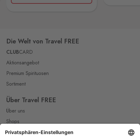
403 37
Potůčky
Johanngeorgenstadt
14 Stk.
Potůčky 155, Potůčky,
Die Welt von Travel FREE
362 35
CLUB
CARD
Rozvadov 1
Aktionsangebot
Waidhaus 1
5 Stk.
Hraniční přechod Rozvadov,
Premium Spirituosen
Rozvadov,
348 07
Sortiment
Rozvadov 2
Waidhaus 2
Über Travel FREE
10 Stk.
Střeble 21, Rozvadov,
Über uns
348 07
Shops
Rožany
Kontakt
Sohland
16 Stk.