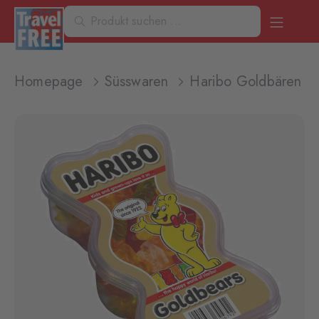
Homepage
Süsswaren
Haribo Goldbären 