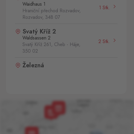
Waidhaus 1
1 Stk.
Hraniční přechod Rozvadov,
Rozvadov,
348 07
Svatý Kříž 2
Waldsassen 2
2 Stk.
Svatý Kříž 261, Cheb - Háje,
350 02
Železná
Eslarn
1 Stk.
Železná 3, Bělá nad
Radbuzou,
345 26
Aš
Selb
0 Stk.
Selbská 2889, Aš,
352 01
Aš 2
Selb 2
0 Stk.