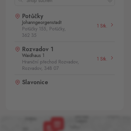
Potůčky
Johanngeorgenstadt
1 Stk.
Potůčky 155, Potůčky,
362 35
Rozvadov 1
Waidhaus 1
1 Stk.
Hraniční přechod Rozvadov,
Rozvadov,
348 07
Slavonice
Fratres
1 Stk.
Wolkerova 315, Slavonice,
378 81
Strážný
Philippsreut
1 Stk.
Hraniční přechod Strážný 13,