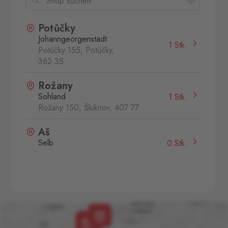
Potůčky
Johanngeorgenstadt
1 Stk.
Potůčky 155, Potůčky,
362 35
Rožany
Sohland
1 Stk.
Rožany 150, Šluknov,
407 77
Aš
Selb
0 Stk.
Selbská 2889, Aš,
352 01
Aš 2
Selb 2
0 Stk.
Selbská 2723, Aš,
352 01
Broumov