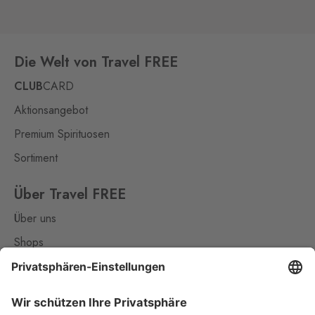
Schmilka
0 Stk.
Hřensko 87, Hřensko,
407 17
Die Welt von Travel FREE
Kraslice
Klingenthal
CLUB
CARD
0 Stk.
Hraničná 11, Kraslice,
Aktionsangebot
358 01
Premium Spirituosen
Loučná pod
Klínovcem
Sortiment
Oberwiesenthal
0 Stk.
Loučná 198, Loučná pod
Über Travel FREE
Klínovcem - Vejprty,
431 91
Über uns
Mikulov
Shops
Drasenhofen
0 Stk.
Kontakt
28. října 1841/1b, Mikulov,
692 01
Nützliches