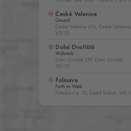
Cínovec 294, Dubí - Teplice 1,
415 0
České Velenice
Gmünd
České Velenice 670, České Velenice
378 10
Dolní Dvořiště
Wullowitz
Dolní Dvořiště 219, Dolní Dvořiště,
382 72
Folmava
Furth im Wald
Folmava č.p. 15, Česká Kubice,
345 
Halámky
Neunagelberg
Halámky 138, Nová Ves nad Lužnicí,
378 09