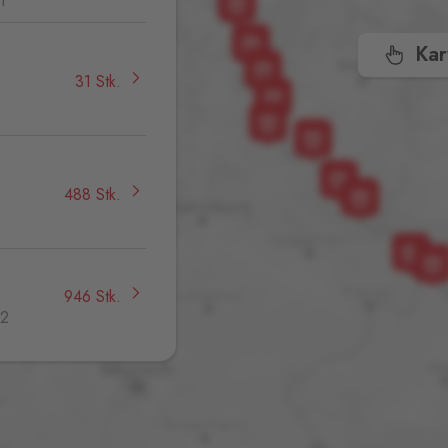
1
Kar
31 Stk.
,
488 Stk.
946 Stk.
32
186 Stk.