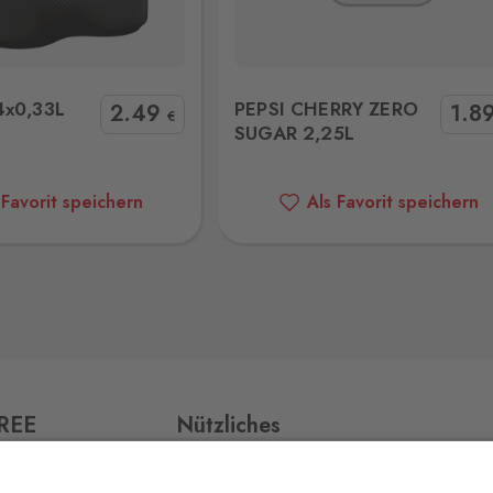
ERRY ZERO SUGAR 2,25L
B.BRAMBACHER NATUREL WALDBE
82 Stk.
4x0,33L
PEPSI CHERRY ZERO
2
.49
1
.8
€
SUGAR 2,25L
172 Stk.
 Favorit speichern
Als Favorit speichern
v,
29 Stk.
137 Stk.
FREE
Nützliches
Impressum