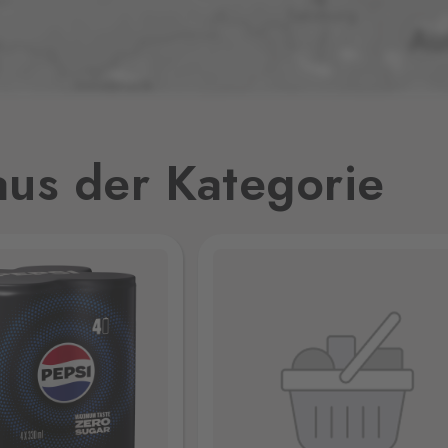
55 Stk.
107 Stk.
us der Kategorie
51 Stk.
797 Stk.
194 Stk.