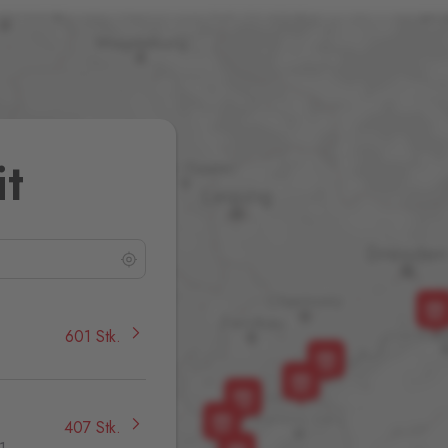
it
601 Stk.
407 Stk.