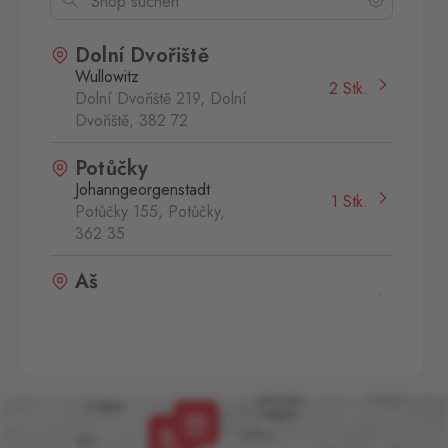
Dolní Dvořiště
Wullowitz
2 Stk.
Dolní Dvořiště 219, Dolní
Dvořiště,
382 72
Potůčky
Johanngeorgenstadt
1 Stk.
Potůčky 155, Potůčky,
362 35
Aš
Selb
0 Stk.
Selbská 2889, Aš,
352 01
Aš 2
Selb 2
0 Stk.
Selbská 2723, Aš,
352 01