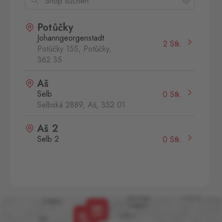
Potůčky
Johanngeorgenstadt
2 Stk.
Potůčky 155, Potůčky,
362 35
Aš
Selb
0 Stk.
Selbská 2889, Aš,
352 01
Aš 2
Selb 2
0 Stk.
Selbská 2723, Aš,
352 01
Broumov
Mähring
0 Stk.
Stará rota 115, Broumov,
348 15