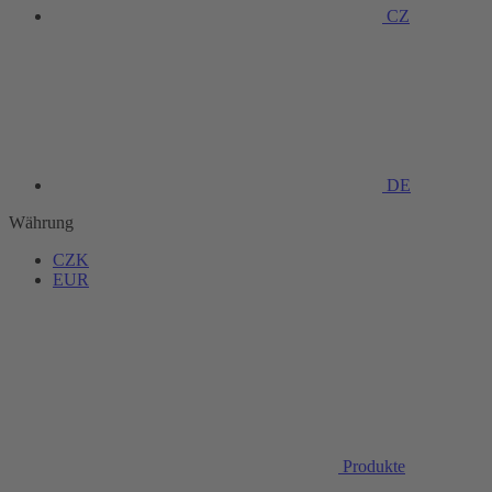
CZ
DE
Währung
CZK
EUR
Produkte