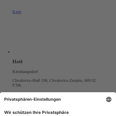
Karte
Hatě
Kleinhaugsdorf
Chvalovice-Hatě 196, Chvalovice-Znojmo,
669 02
0 Stk.