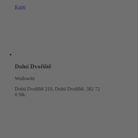
Karte
Dolní Dvořiště
Wullowitz
Dolní Dvořiště 219, Dolní Dvořiště,
382 72
0 Stk.