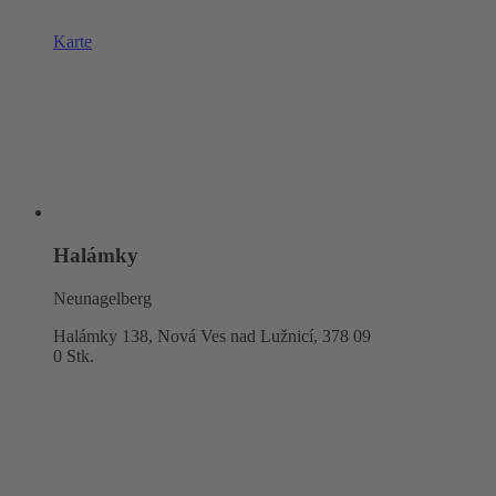
Karte
Halámky
Neunagelberg
Halámky 138, Nová Ves nad Lužnicí,
378 09
0 Stk.