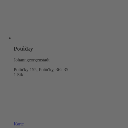
Potůčky
Johanngeorgenstadt
Potůčky 155, Potůčky,
362 35
1 Stk.
Karte