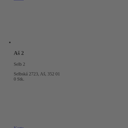
Aš 2
Selb 2
Selbská 2723, Aš,
352 01
0 Stk.