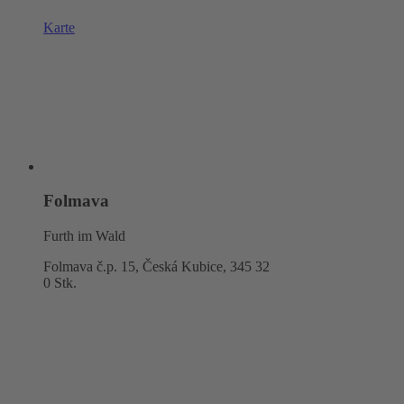
Karte
Folmava
Furth im Wald
Folmava č.p. 15, Česká Kubice,
345 32
0 Stk.