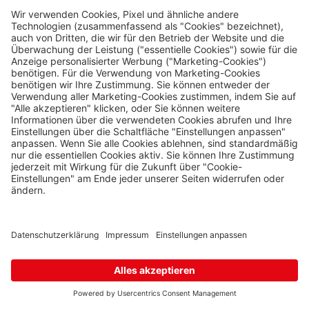
Karte
Hevlín
Laa an der Thaya
Hevlín 459, Hevlín,
671 69
0 Stk.