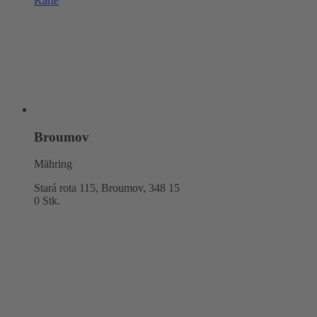
Karte
Broumov
Mähring
Stará rota 115, Broumov,
348 15
0 Stk.