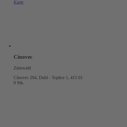
Karte
Cínovec
Zinnwald
Cínovec 294, Dubí - Teplice 1,
415 01
0 Stk.