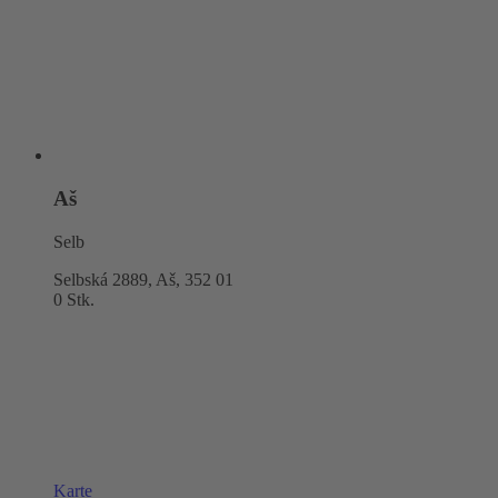
Aš
Selb
Selbská 2889, Aš,
352 01
0 Stk.
Karte