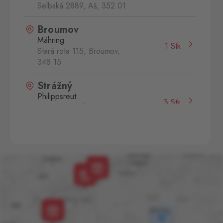
Selbská 2889, Aš,
352 01
Broumov
Mähring
1 Stk.
Stará rota 115, Broumov,
348 15
Strážný
Philippsreut
3 Stk.
Hraniční přechod Strážný 13,
Strážný,
384 43
Aš 2
Selb 2
0 Stk.
Selbská 2723, Aš,
352 01
Cínovec
Zinnwald
0 Stk.
Cínovec 294, Dubí - Teplice
1,
415 01