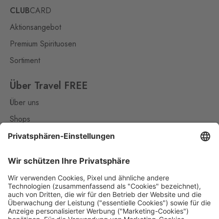
Schmilka
CLUB
CARD
0 Stk.
Hřensko 87, Hřensko,
Aktionsangebot
407 17
Premium Spirituosen
Kraslice
Sortiment
Klingenthal
0 Stk.
Hraničná 11, Kraslice,
358 01
Über Travel FREE
Über uns
Loučná pod
Klínovcem
Shops
Oberwiesenthal
0 Stk.
Kontakt
Loučná 198, Loučná pod
Klínovcem - Vejprty,
431 91
Nützliches
Mikulov
Impressum
Drasenhofen
0 Stk.
28. října 1841/1b, Mikulov,
Datenschutz
692 01