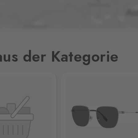
,
0 Stk.
us der Kategorie
0 Stk.
0 Stk.
jmo,
0 Stk.