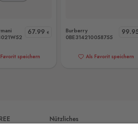
rry 0BE314210058755
Polaroid 20826780753M9 Sonnen
0 Stk.
rmani
Burberry
67
.99
99
.9
€
8021W52
0BE314210058755
0 Stk.
 Favorit speichern
Als Favorit speichern
0 Stk.
0 Stk.
FREE
Nützliches
Impressum