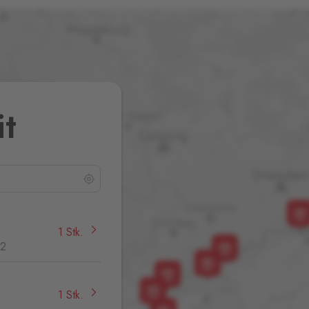
it
1 Stk.
32
1 Stk.