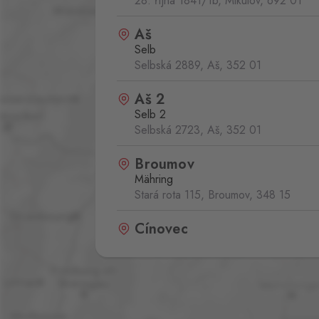
28. října 1841/1b, Mikulov,
692 01
Aš
Selb
Selbská 2889, Aš,
352 01
Aš 2
Selb 2
Selbská 2723, Aš,
352 01
Broumov
Mähring
Stará rota 115, Broumov,
348 15
Cínovec
Zinnwald
Cínovec 294, Dubí - Teplice 1,
415 0
České Velenice
Gmünd