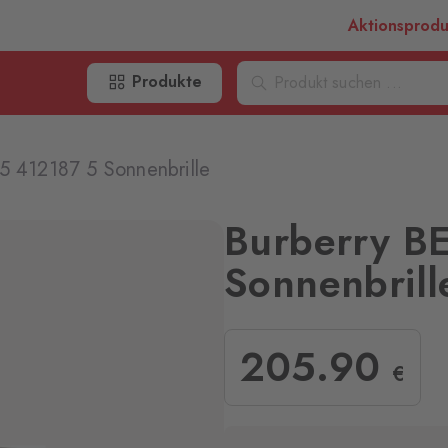
Aktionsprod
Produkte
5 412187 5 Sonnenbrille
Burberry B
Sonnenbrill
205
.90
€