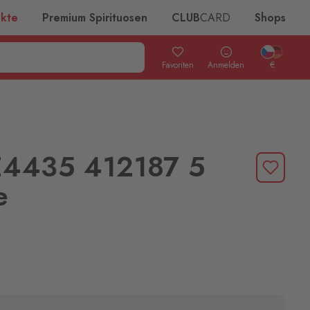
ukte
Premium Spirituosen
CLUB
CARD
Shops
Favoriten
Anmelden
€
E4435 412187 5
e