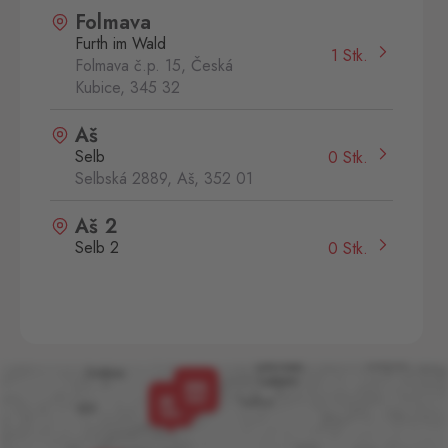
Folmava
Furth im Wald
1 Stk.
Folmava č.p. 15, Česká
Kubice,
345 32
Aš
Selb
0 Stk.
Selbská 2889, Aš,
352 01
Aš 2
Selb 2
0 Stk.
Selbská 2723, Aš,
352 01
Broumov
Mähring
0 Stk.
Stará rota 115, Broumov,
348 15
Cínovec