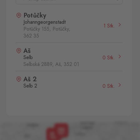
Potůčky
Johanngeorgenstadt
1 Stk.
Potůčky 155, Potůčky,
362 35
Aš
Selb
0 Stk.
Selbská 2889, Aš,
352 01
Aš 2
Selb 2
0 Stk.
Selbská 2723, Aš,
352 01
Broumov
Mähring
0 Stk.
Stará rota 115, Broumov,
348 15