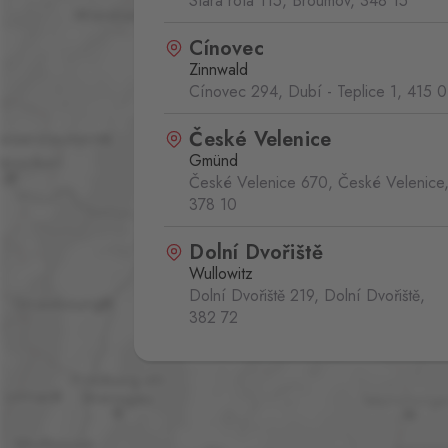
Stará rota 115, Broumov,
348 15
Cínovec
Zinnwald
Cínovec 294, Dubí - Teplice 1,
415 0
České Velenice
Gmünd
České Velenice 670, České Velenice
378 10
Dolní Dvořiště
Wullowitz
Dolní Dvořiště 219, Dolní Dvořiště,
382 72
Folmava
Furth im Wald
Folmava č.p. 15, Česká Kubice,
345 