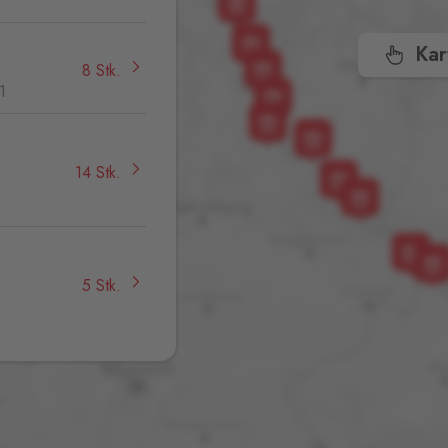
Kar
8 Stk.
1
14 Stk.
,
5 Stk.
13 Stk.
32