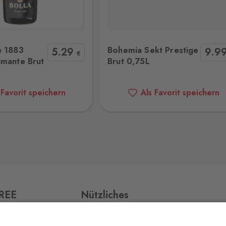
6 Stk.
Sekt Prestige Brut 0,75L
JP.Chenet Gold Sparkling Brut 
e 1883
Bohemia Sekt Prestige
5
.29
9
.9
8 Stk.
€
umante Brut
Brut 0,75L
 Favorit speichern
Als Favorit speichern
5 Stk.
10 Stk.
ří,
FREE
Nützliches
11 Stk.
Impressum