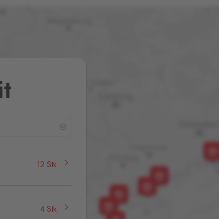
it
12 Stk.
4 Stk.