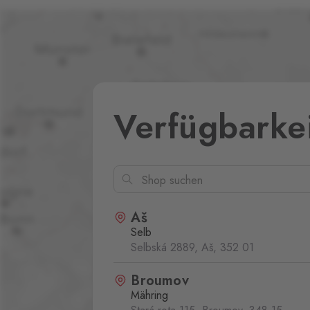
Verfügbarke
Aš
Selb
Selbská 2889, Aš,
352 01
Broumov
Mähring