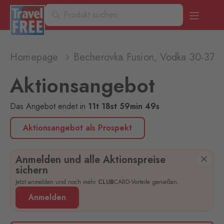
Homepage
Becherovka Fusion, Vodka 30-37,5
Aktionsangebot
Das Angebot endet
in
11
t
18
st
59
min
49
s
Aktionsangebot als Prospekt
Anmelden und alle Aktionspreise
sichern
Jetzt anmelden und noch mehr
CLUB
CARD-Vorteile genießen.
Anmelden