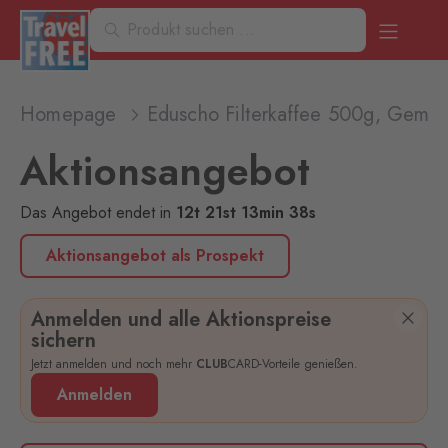
Homepage
Eduscho Filterkaffee 500g, Gemah
Aktionsangebot
Das Angebot endet
in
12
t
21
st
13
min
38
s
Aktionsangebot als Prospekt
Anmelden und alle Aktionspreise
sichern
Jetzt anmelden und noch mehr
CLUB
CARD-Vorteile genießen.
Anmelden