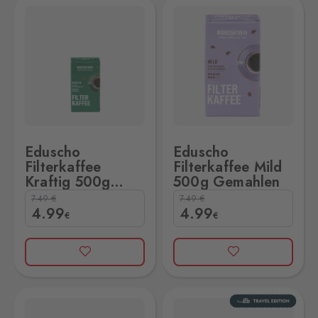
g Gemahlen
duscho Filterkaffee Mild 500g Gemahlen
Eduscho
Eduscho
Filterkaffee
Filterkaffee Mild
Kraftig 500g
500g Gemahlen
Gemahlen
7.49
€
7.49
€
4
.99
4
.99
€
€
 500g Gemahlen
duscho Lieblings Kaffee 500g Gemahlen