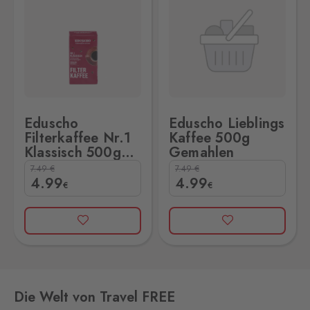
Eduscho
Eduscho Lieblings
Filterkaffee Nr.1
Kaffee 500g
Klassisch 500g
Gemahlen
Gemahlen
7.49
€
7.49
€
4
.99
4
.99
€
€
Die Welt von Travel FREE