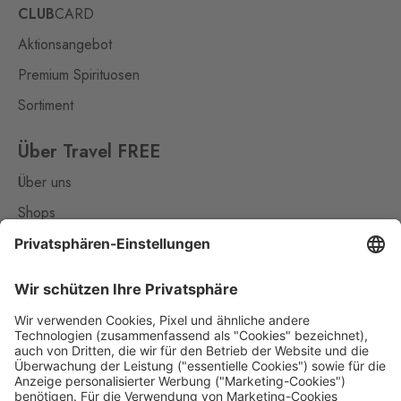
CLUB
CARD
Aktionsangebot
Premium Spirituosen
Sortiment
Über Travel FREE
Über uns
Shops
Kontakt
Nützliches
Impressum
Datenschutz
Die Travel FREE App zum Download