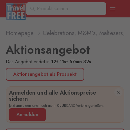
Homepage
Celebrations, M&M´s, Maltesers, S
Aktionsangebot
Das Angebot endet
in
12
t
11
st
57
min
32
s
Aktionsangebot als Prospekt
Anmelden und alle Aktionspreise
sichern
Jetzt anmelden und noch mehr
CLUB
CARD-Vorteile genießen.
Anmelden