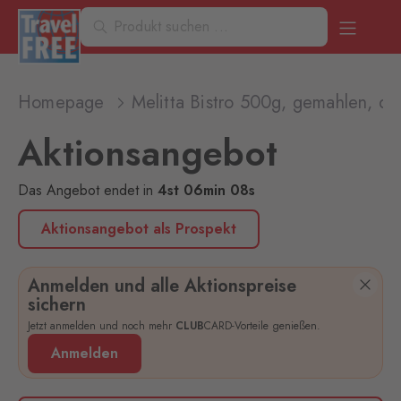
Homepage
Melitta Bistro 500g, gemahlen, di
Aktionsangebot
Das Angebot endet
in
4
st
06
min
08
s
Aktionsangebot als Prospekt
Anmelden und alle Aktionspreise
sichern
Jetzt anmelden und noch mehr
CLUB
CARD-Vorteile genießen.
Anmelden