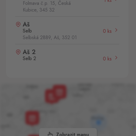
1 ks
Folmava č.p. 15, Česká
Kubice,
345 32
Aš
Selb
0 ks
Selbská 2889, Aš,
352 01
Aš 2
Selb 2
0 ks
Selbská 2723, Aš,
352 01
Broumov
Mähring
0 ks
Stará rota 115, Broumov,
348 15
Cínovec
Zinnwald
0 ks
Cínovec 294, Dubí - Teplice
1,
415 01
Zobrazit mapu