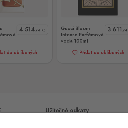
4 ks
v,
Intense Parfémová voda 100ml
M.Margiela Replica Jazz Club Toaletn
Le
Gucci Bloom
4 514
3 611
.74
Kč
.7
2 ks
fémová
Intense Parfémová
voda 100ml
dat do oblíbených
Přidat do oblíbených
2 ks
2 ks
E
Užitečné odkazy
3 ks
Impressum