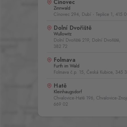
Cínovec
Zinnwald
Cínovec 294, Dubí - Teplice 1,
415 0
Dolní Dvořiště
Wullowitz
Dolní Dvořiště 219, Dolní Dvořiště,
382 72
Folmava
Furth im Wald
Folmava č.p. 15, Česká Kubice,
345 
Hatě
Kleinhaugsdorf
Chvalovice-Hatě 196, Chvalovice-Zno
669 02
Hřensko
Schmilka