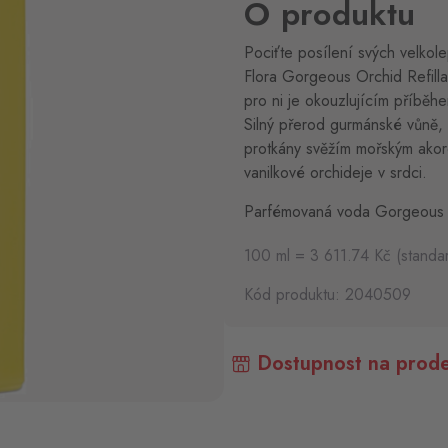
O produktu
Pociťte posílení svých velkol
Flora Gorgeous Orchid Refil
pro ni je okouzlujícím příběhe
Silný přerod gurmánské vůně, 
protkány svěžím mořským akor
vanilkové orchideje v srdci.
Parfémovaná voda Gorgeous 
100 ml = 3 611.74 Kč (standa
Kód produktu: 2040509
Dostupnost na prode