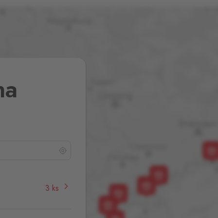
na
3 ks