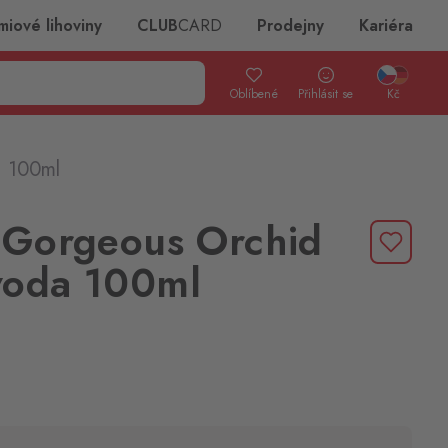
miové lihoviny
CLUB
CARD
Prodejny
Kariéra
Oblíbené
Přihlásit se
Kč
a 100ml
 Gorgeous Orchid
voda 100ml