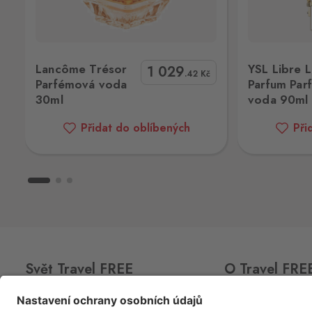
Hraniční přechod Rozvadov, Rozvado
348 07
0ml
YSL Libre Le Parfum Parfémová voda 90ml
Gucci Bloom 
Rožany
Lancôme Trésor
YSL Libre 
1 029
Sohland
.42
Kč
Parfémová voda
Parfum Par
Rožany 150, Šluknov,
407 77
30ml
voda 90ml
Strážný
Přidat do oblíbených
Při
Philippsreut
Hraniční přechod Strážný 13, Strážný,
384 43
Studánky
Weigetschlag
Studánky 92, Vyšší Brod,
382 73
Svatý Kříž 1
Svět Travel FREE
O Travel FRE
Waldsassen 1
Svatý Kříž 363, Cheb - Háje,
350 02
CLUB
CARD
O nás