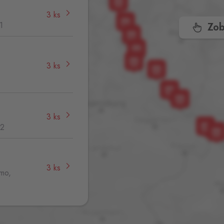
3 ks
1
Zob
3 ks
3 ks
32
3 ks
jmo,
3 ks