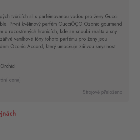
epých tvůrčích sil s parfémovanou vodou pro ženy Gucci
lable. První květinový parfém GucciÔÇÖ Ozonic gourmand
m o rozostřených hranicích, kde se snoubí realita a sny.
zářivé vanilkové tóny tohoto parfému pro ženy jsou
dem Ozonic Accord, který umocňuje zářivou smyslnost
Orchid
rdní cena)
Strojově přeloženo
jnách