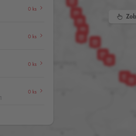
0 ks
Zob
0 ks
0 ks
0 ks
1
0 ks
,