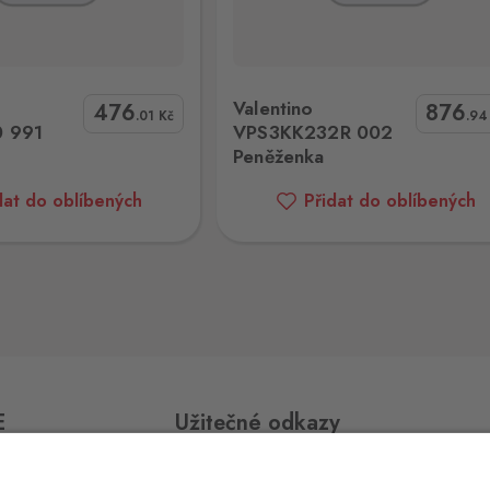
0 ks
VPS3KK232R 002 Peněženka
Guess SMCSLELEA22 ATC Pen
Valentino
476
876
.01
Kč
.9
91
VPS3KK232R 002
0 ks
Peněženka
dat do oblíbených
Přidat do oblíbených
0 ks
0 ks
E
Užitečné odkazy
0 ks
Impressum