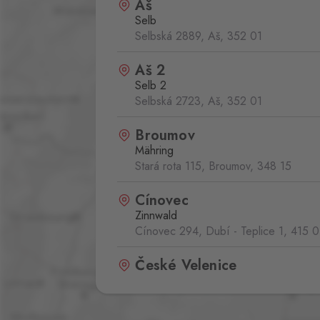
Aš
Selb
Selbská 2889, Aš,
352 01
Aš 2
Selb 2
Selbská 2723, Aš,
352 01
Broumov
Mähring
Stará rota 115, Broumov,
348 15
Cínovec
Zinnwald
Cínovec 294, Dubí - Teplice 1,
415 0
České Velenice
Gmünd
České Velenice 670, České Velenice
378 10