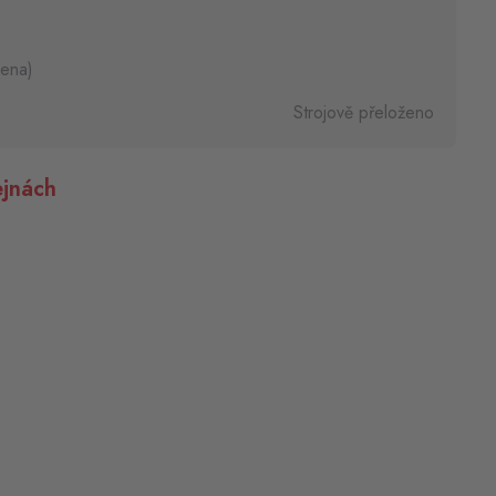
cena)
Strojově přeloženo
jnách