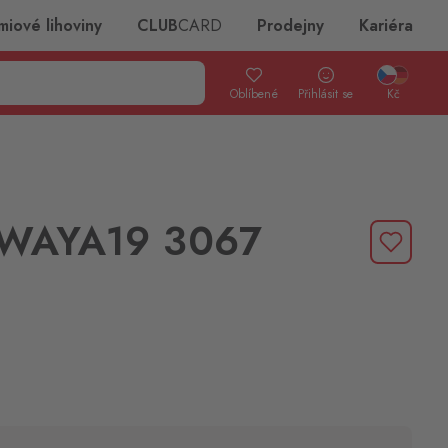
miové lihoviny
CLUB
CARD
Prodejny
Kariéra
Oblíbené
Přihlásit se
Kč
9WAYA19 3067