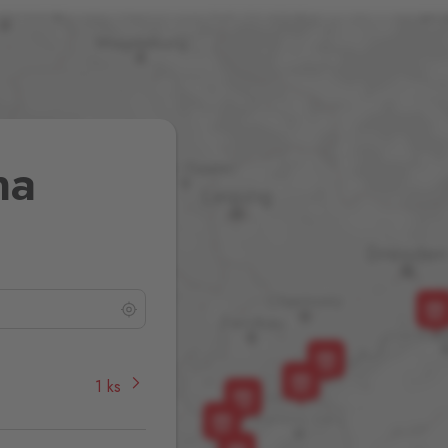
na
1 ks