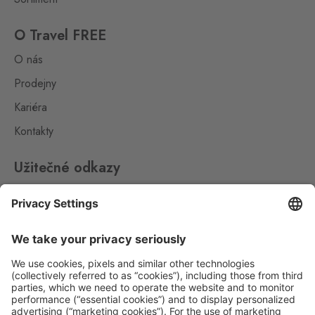
O Travel FREE
O nás
Prodejny
Kariéra
Kontakty
Užitečné odkazy
Impressum
Whistleblowing
Ochrana osobních údajů
Aplikace Travel FREE ke stažení