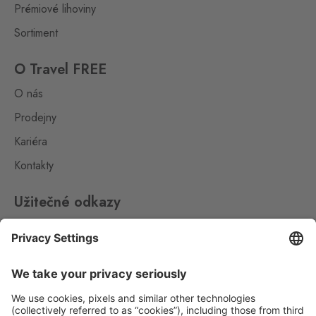
Prémiové lihoviny
Sortiment
O Travel FREE
O nás
Prodejny
Kariéra
Kontakty
Užitečné odkazy
Impressum
Whistleblowing
Ochrana osobních údajů
Aplikace Travel FREE ke stažení