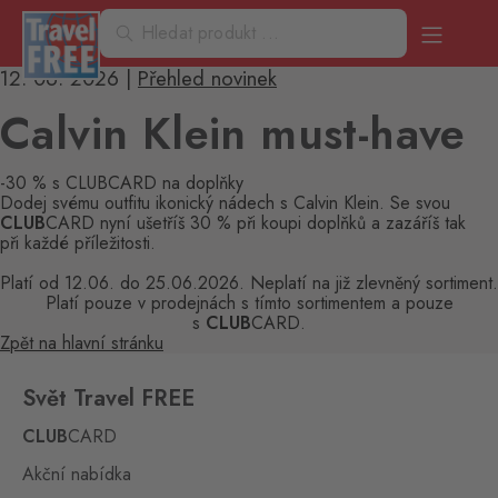
12. 06. 2026
|
Přehled novinek
Calvin Klein must-have
-30 % s CLUBCARD na doplňky
Dodej svému outfitu ikonický nádech s Calvin Klein. Se svou
CLUB
CARD nyní ušetříš 30 % při koupi doplňků a zazáříš tak
při každé příležitosti.
Platí od 12.06. do 25.06.2026. Neplatí na již zlevněný sortiment.
Platí pouze v prodejnách s tímto sortimentem a pouze
s
CLUB
CARD.
Zpět na hlavní stránku
Svět Travel FREE
CLUB
CARD
Akční nabídka