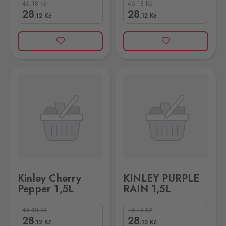
46.18
Kč
46.18
Kč
28
28
.12
Kč
.12
Kč
5L
KINLEY PURPLE RAIN 1,5L
Kinley Cherry
KINLEY PURPLE
Pepper 1,5L
RAIN 1,5L
46.18
Kč
46.18
Kč
28
28
.12
Kč
.12
Kč