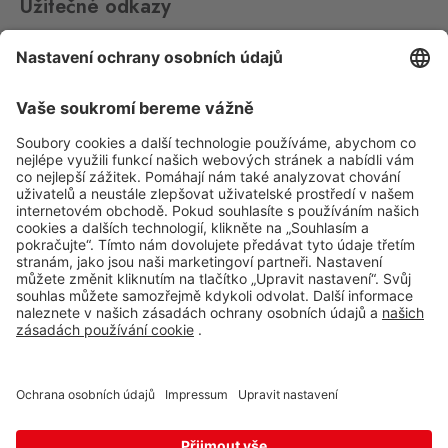
Užitečné odkazy
Impressum
Whistleblowing
Ochrana osobních údajů
Aplikace Travel FREE ke stažení
Sledujte nás na sociálních sitích