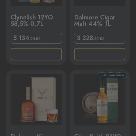
Clynelish 12YO
Dalmore Cigar
58,5% 0,7L
Malt 44% 1L
5 134
3 328
.20
Kč
.20
Kč
 42,8% 0,7L
Glen Keith 21YO 43% 0,7L