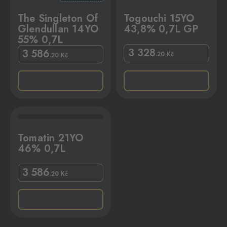
The Singleton Of
Togouchi 15YO
Glendullan 14YO
43,8% 0,7L GP
55% 0,7L
3 328
3 586
.20
Kč
.20
Kč
L
Tomatin 21YO
46% 0,7L
3 586
.20
Kč