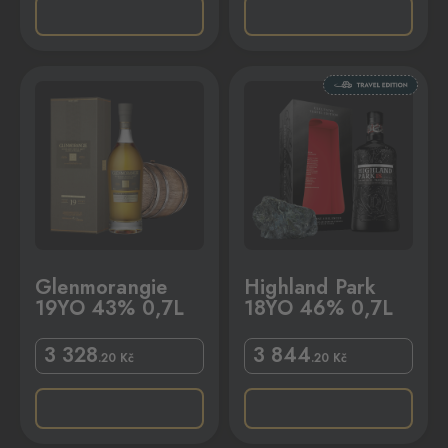
0,7L
Highland Park 18YO 46% 0,7L
Glenmorangie
Highland Park
19YO 43% 0,7L
18YO 46% 0,7L
3 328
3 844
.20
Kč
.20
Kč