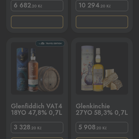
6 682
10 294
.20
Kč
.20
Kč
% 0,7L
Glenkinchie 27YO 58,3% 0,7L
Glenfiddich VAT4
Glenkinchie
18YO 47,8% 0,7L
27YO 58,3% 0,7L
3 328
5 908
.20
Kč
.20
Kč