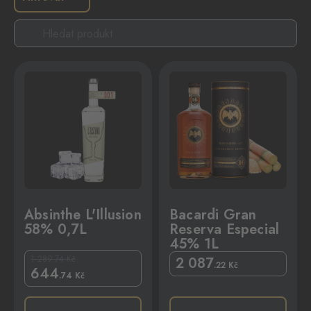
,7L
Bacardi Gran Reserva Especial 45% 1L
Absinthe L'Illusion
Bacardi Gran
58% 0,7L
Reserva Especial
45% 1L
1 289.74
Kč
2 087
.22
Kč
644
.74
Kč