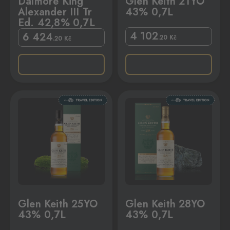
Dalmore King
Glen Keith 21YO
Alexander III Tr
43% 0,7L
Ed. 42,8% 0,7L
4 102
6 424
.20
Kč
.20
Kč
7L
Glen Keith 28YO 43% 0,7L
Glen Keith 25YO
Glen Keith 28YO
43% 0,7L
43% 0,7L