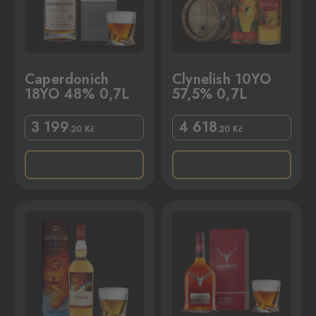
Caperdonich
Clynelish 10YO
18YO 48% 0,7L
57,5% 0,7L
3 199
4 618
.20
Kč
.20
Kč
7L
Dalmore Cigar Malt 44% 1L