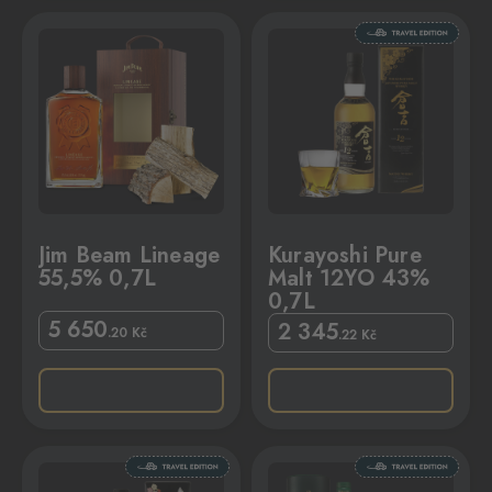
0,7L
Kurayoshi Pure Malt 12YO 43% 0,7L
Jim Beam Lineage
Kurayoshi Pure
55,5% 0,7L
Malt 12YO 43%
0,7L
5 650
2 345
.20
Kč
.22
Kč
% 0,7L
Lagavulin 12YO 56,4% 0,7L