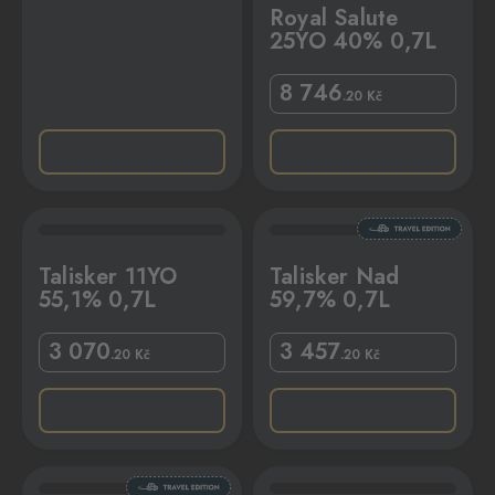
Royal Salute
25YO 40% 0,7L
8 746
.20
Kč
L
Talisker Nad 59,7% 0,7L
Talisker 11YO
Talisker Nad
55,1% 0,7L
59,7% 0,7L
3 070
3 457
.20
Kč
.20
Kč
O 55% 0,7L
Togouchi 15YO 43,8% 0,7L GP