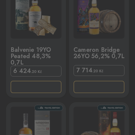
Balvenie 19YO
Cameron Bridge
Peated 48,3%
26YO 56,2% 0,7L
0,7L
7 714
6 424
.20
Kč
.20
Kč
,7L
Clynelish 10YO 57,5% 0,7L