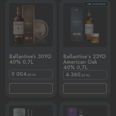
,7L
llantine´s 23YO American Oak 40% 0,7L
Ballantine's 30YO
Ballantine´s 23YO
40% 0,7L
American Oak
40% 0,7L
9 004
4 360
.20
Kč
.20
Kč
% 0,7L
Cameron Bridge 26YO 56,2% 0,7L