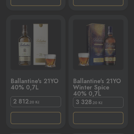
,7L
allantine's 21YO Winter Spice 40% 0,7L
Ballantine's 21YO
Ballantine's 21YO
40% 0,7L
Winter Spice
40% 0,7L
2 812
3 328
.20
Kč
.20
Kč