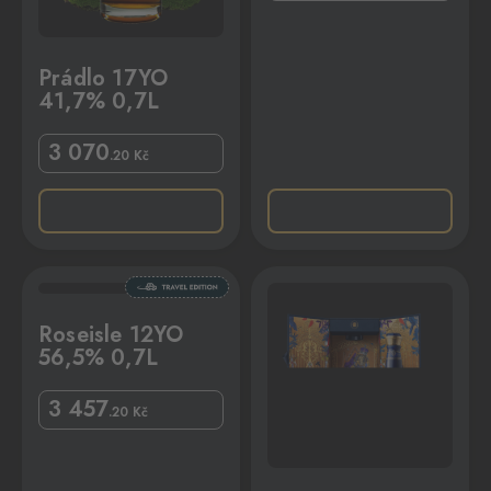
Prádlo 17YO
41,7% 0,7L
3 070
.20
Kč
7L
Royal Salute 25YO 40% 0,7L
Roseisle 12YO
56,5% 0,7L
3 457
.20
Kč