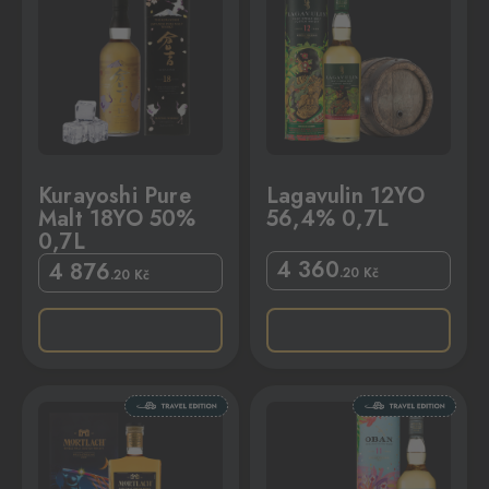
Kurayoshi Pure
Lagavulin 12YO
Malt 18YO 50%
56,4% 0,7L
0,7L
4 360
4 876
.20
Kč
.20
Kč
L
Oban 11YO 58% 0,7L