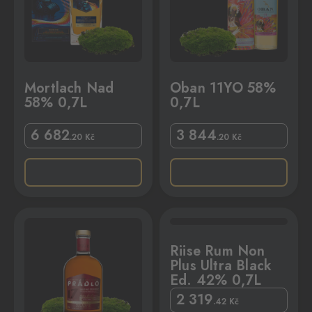
Mortlach Nad
Oban 11YO 58%
58% 0,7L
0,7L
6 682
3 844
.20
Kč
.20
Kč
L
se Rum Non Plus Ultra Black Ed. 42% 0,7L
Riise Rum Non
Plus Ultra Black
Ed. 42% 0,7L
2 319
.42
Kč