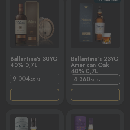
Ballantine's 30YO
Ballantine´s 23YO
40% 0,7L
American Oak
40% 0,7L
9 004
4 360
.20
Kč
.20
Kč
% 0,7L
Cameron Bridge 26YO 56,2% 0,7L