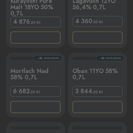
Kurayoshi Pure
Lagavulin 12YO
Malt 18YO 50%
56,4% 0,7L
0,7L
4 360
4 876
.20
Kč
.20
Kč
L
Oban 11YO 58% 0,7L
Mortlach Nad
Oban 11YO 58%
58% 0,7L
0,7L
6 682
3 844
.20
Kč
.20
Kč
L
se Rum Non Plus Ultra Black Ed. 42% 0,7L