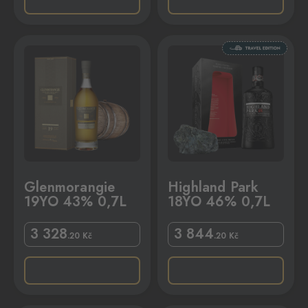
0,7L
Highland Park 18YO 46% 0,7L
Glenmorangie
Highland Park
19YO 43% 0,7L
18YO 46% 0,7L
3 328
3 844
.20
Kč
.20
Kč