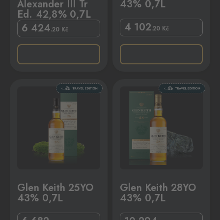
Alexander III Tr
43% 0,7L
Ed. 42,8% 0,7L
4 102
6 424
.20
Kč
.20
Kč
7L
Glen Keith 28YO 43% 0,7L
Glen Keith 25YO
Glen Keith 28YO
43% 0,7L
43% 0,7L