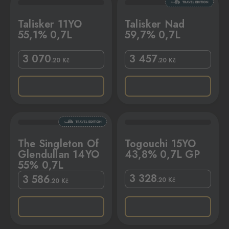
Talisker 11YO
Talisker Nad
55,1% 0,7L
59,7% 0,7L
3 070
3 457
.20
Kč
.20
Kč
O 55% 0,7L
Togouchi 15YO 43,8% 0,7L GP
The Singleton Of
Togouchi 15YO
Glendullan 14YO
43,8% 0,7L GP
55% 0,7L
3 328
3 586
.20
Kč
.20
Kč