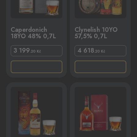
Caperdonich
Clynelish 10YO
18YO 48% 0,7L
57,5% 0,7L
3 199
4 618
.20
Kč
.20
Kč
7L
Dalmore Cigar Malt 44% 1L