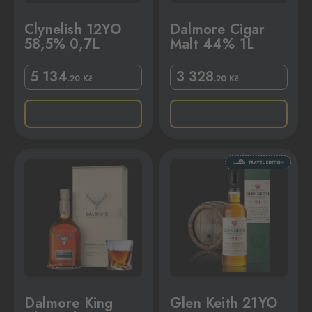
Clynelish 12YO
Dalmore Cigar
58,5% 0,7L
Malt 44% 1L
5 134
3 328
.20
Kč
.20
Kč
 42,8% 0,7L
Glen Keith 21YO 43% 0,7L
Dalmore King
Glen Keith 21YO