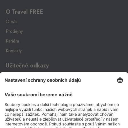
O Travel FREE
O nás
Prodejny
Kariéra
Kontakty
Užitečné odkazy
Impressum
Whistleblowing
Ochrana osobních údajů
Aplikace Travel FREE ke stažení