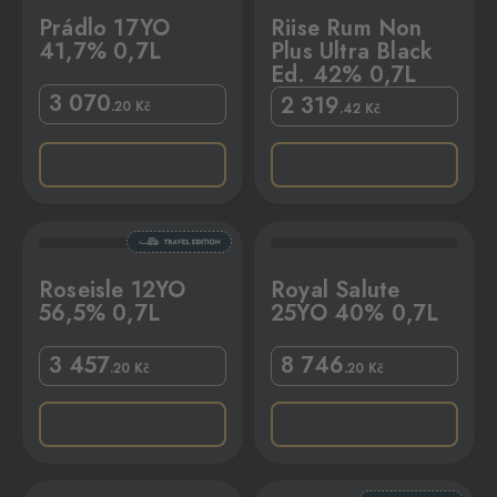
Prádlo 17YO
Riise Rum Non
41,7% 0,7L
Plus Ultra Black
Ed. 42% 0,7L
3 070
2 319
.20
Kč
.42
Kč
7L
Royal Salute 25YO 40% 0,7L
Roseisle 12YO
Royal Salute
56,5% 0,7L
25YO 40% 0,7L
3 457
8 746
.20
Kč
.20
Kč
L
Talisker Nad 59,7% 0,7L