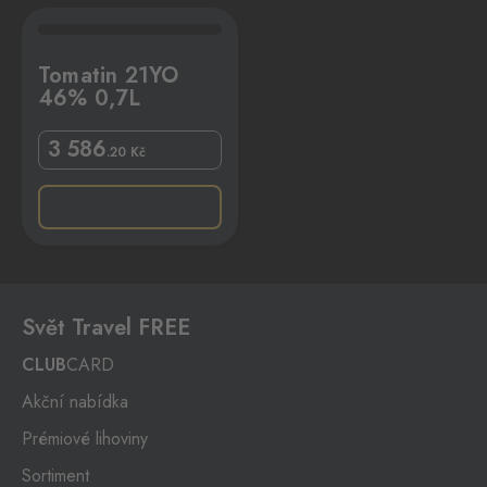
L
Tomatin 21YO
46% 0,7L
3 586
.20
Kč
Svět Travel FREE
CLUB
CARD
Akční nabídka
Prémiové lihoviny
Sortiment