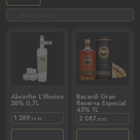
,7L
Bacardi Gran Reserva Especial 45% 1L
Absinthe L'Illusion
Bacardi Gran
58% 0,7L
Reserva Especial
45% 1L
1 289
2 087
.74
Kč
.22
Kč