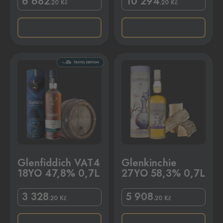
6 682
10 294
.20
Kč
.20
Kč
% 0,7L
Glenkinchie 27YO 58,3% 0,7L
Glenfiddich VAT4
Glenkinchie
18YO 47,8% 0,7L
27YO 58,3% 0,7L
3 328
5 908
.20
Kč
.20
Kč