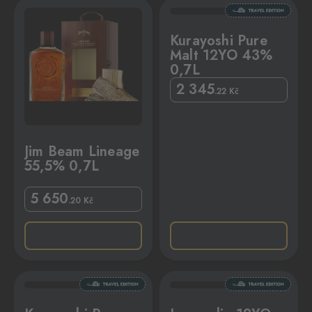
0,7L
Kurayoshi Pure Malt 12YO 43% 0,7L
Kurayoshi Pure
Malt 12YO 43%
0,7L
2 345
.22
Kč
Jim Beam Lineage
55,5% 0,7L
5 650
.20
Kč
% 0,7L
Lagavulin 12YO 56,4% 0,7L