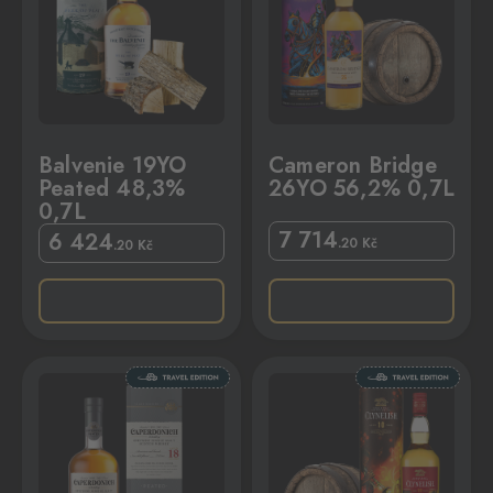
Balvenie 19YO
Cameron Bridge
Peated 48,3%
26YO 56,2% 0,7L
0,7L
7 714
6 424
.20
Kč
.20
Kč
,7L
Clynelish 10YO 57,5% 0,7L