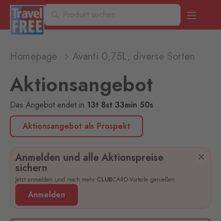
Homepage
Avanti 0,75L, diverse Sorten
Aktionsangebot
Das Angebot endet
in
13
t
8
st
33
min
50
s
Aktionsangebot als Prospekt
Anmelden und alle Aktionspreise
sichern
Jetzt anmelden und noch mehr
CLUB
CARD-Vorteile genießen.
Anmelden