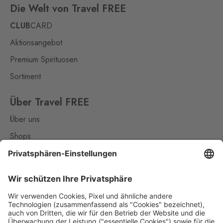
Die Welt von Travel FREE
CLUB
CARD
Aktionsangebot
Premium Spirituosen
Sortiment
Über Travel FREE
Über uns
Shops
Kontakt
Nützliches
Impressum
Datenschutz