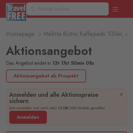
Homepage
Melitta Bistro Kaffepads 100er, di
Aktionsangebot
Das Angebot endet
in
13
t
17
st
50
min
08
s
Aktionsangebot als Prospekt
Anmelden und alle Aktionspreise
sichern
Jetzt anmelden und noch mehr
CLUB
CARD-Vorteile genießen.
Anmelden