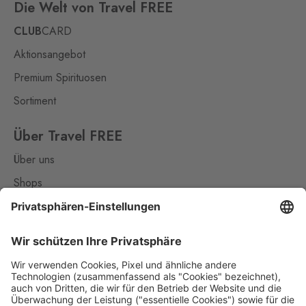
Die Welt von Travel FREE
CLUB
CARD
Aktionsangebot
Premium Spirituosen
Sortiment
Über Travel FREE
Über uns
Shops
Kontakt
Nützliches
Impressum
Datenschutz