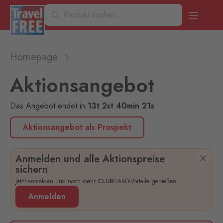
Homepage
Aktionsangebot
Das Angebot endet
in
13
t
2
st
40
min
21
s
Aktionsangebot als Prospekt
Anmelden und alle Aktionspreise
sichern
Jetzt anmelden und noch mehr
CLUB
CARD-Vorteile genießen.
Anmelden