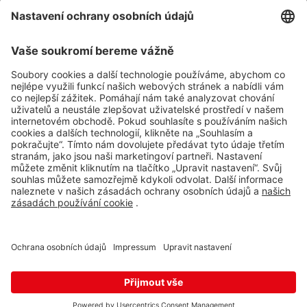
Impressum
Whistleblowing
Ochrana osobních údajů
Aplikace Travel FREE ke stažení
Sledujte nás na sociálních sitích
© 2026 Travel FREE a.s. Všechna práva vyhrazena.