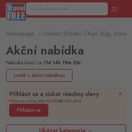
Homepage
Hamlet Schoko Chips 80g, různé 
Akční nabídka
Nabídka končí
za
11
d
14
h
19
m
25
s
Leták s akční nabídkou
Přihlásit se a získat všechny slevy
Přihlas se a užívej ještě více
CLUB
CARD výhod.
Přihlásit se
Ukázat kategorie