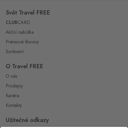
Svět Travel FREE
CLUB
CARD
Akční nabídka
Prémiové lihoviny
Sortiment
O Travel FREE
O nás
Prodejny
Kariéra
Kontakty
Užitečné odkazy